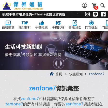
0
挑戰手機市場最低價~iPhone破盤現貨供應
價格總覽
機型排行
手機推薦
手機比較
舊機回收
門市據點
門號
生活科技新動態
優惠快訊/各類新知‧掌握最新趨勢
首頁
快訊新知
zenfone7
zenfone7
資訊彙整
在找
zenfone7
相關資訊嗎?傑昇通信幫你彙整了
zenfone7
的所有相關資訊，你要的
zenfone7
資訊都能在