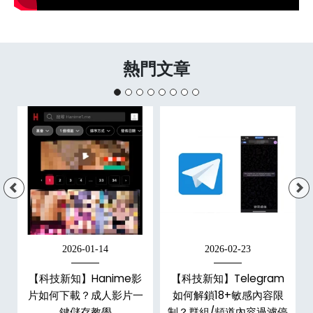
熱門文章
2026-01-14
2026-02-23
【科技新知】Hanime影
【科技新知】Telegram
戶
片如何下載？成人影片一
如何解鎖18+敏感內容限
鍵儲存教學
制？群組/頻道內容過濾停