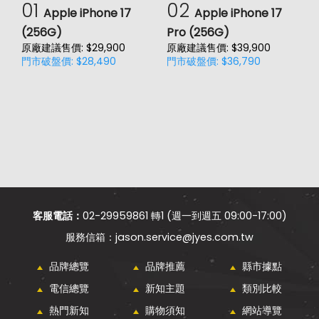
01
02
Apple iPhone 17
Apple iPhone 17
(256G)
Pro (256G)
(
原廠建議售價: $29,900
原廠建議售價: $39,900
原
門市破盤價: $28,490
門市破盤價: $36,790
門
客服電話：
02-29959861 轉1 (週一到週五 09:00-17:00)
jason.service@jyes.com.tw
品牌總覽
品牌推薦
縣市據點
電信總覽
新知主題
類別比較
熱門新知
購物須知
網站導覽