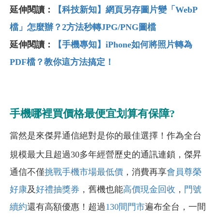
延伸閱讀：
【科技新知】網頁另存圖片變「WebP
檔」怎麼辦？2方法秒轉JPG/PNG圖檔
延伸閱讀：
【手機專知】iPhone如何將照片轉為
PDF檔？教你這方法搞定！
手機哪裡買價格最便宜划算有保障?
當然是來傑昇通信絕對是你的最佳選擇！作為全台
規模最大且超過30多年經營歷史的通訊連鎖，傑昇
通信不僅
挑戰手機市場最低價
，消費再享
會員尊榮
好康
及
好禮抽獎券
，舊機也能
高價現金回收
，
門號
續約
還有高額優惠！超過
130間門市
遍布全台，一間