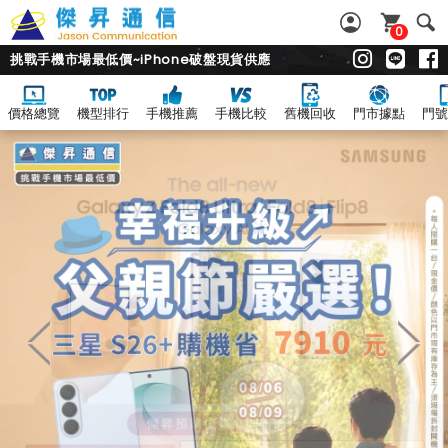
0
挑戰手機市場最低價~iPhone破盤現貨供應
價格總覽
機型排行
手機推薦
手機比較
舊機回收
門市據點
門號