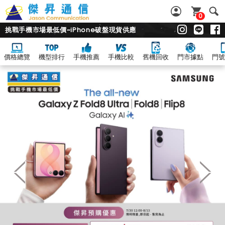
0
挑戰手機市場最低價~iPhone破盤現貨供應
價格總覽
機型排行
手機推薦
手機比較
舊機回收
門市據點
門號