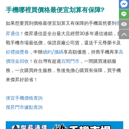
手機哪裡買價格最便宜划算有保障?
如果想要買到價格最便宜划算又有保障的手機當然要到
傑
昇通信
！傑昇通信是全台最大且經營30多年通信連鎖，挑
戰手機市場最低價，保證原廠公司貨，還送千元尊榮卡及
好禮抽獎卷
，申辦
續約/攜碼
享高額優惠，持舊手機再享
高
價現金回收
！
在台灣有超過
百間門市
，一間購買連鎖服
務，一次購買終生服務，售後免擔心購買有保障，買手機
來傑昇好節省！
便宜手機價格查詢
傑昇門市據點查詢