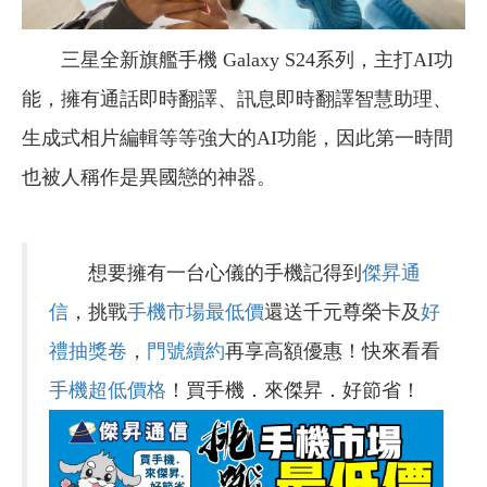
三星全新旗艦手機 Galaxy S24系列，主打AI功
能，擁有通話即時翻譯、訊息即時翻譯智慧助理、
生成式相片編輯等等強大的AI功能，因此第一時間
也被人稱作是異國戀的神器。
想要擁有一台心儀的手機記得到
傑昇通
信
，挑戰
手機市場最低價
還送千元尊榮卡及
好
禮抽獎卷
，
門號續約
再享高額優惠！快來看看
手機超低價格
！買手機．來傑昇．好節省！