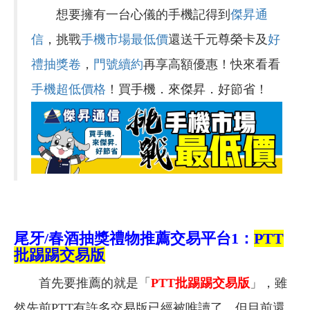
想要擁有一台心儀的手機記得到
傑昇通
信
，挑戰
手機市場最低價
還送千元尊榮卡及
好
禮抽獎卷
，
門號續約
再享高額優惠！快來看看
手機超低價格
！買手機．來傑昇．好節省！
尾牙/春酒抽獎禮物推薦交易平台1：
PTT
批踢踢交易版
首先要推薦的就是「
PTT批踢踢交易版
」，雖
然先前PTT有許多交易版已經被唯讀了，但目前還