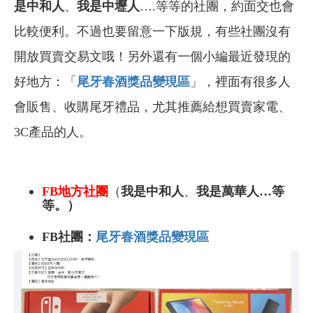
是中和人
、
我是中壢人
….等等的社團，約面交也會
比較便利。不過也要留意一下版規，有些社團沒有
開放買賣交易文哦！另外還有一個小編最近發現的
好地方：「
尾牙春酒獎品變現區
」，裡面有很多人
會販售、收購尾牙禮品，尤其推薦給想買賣家電、
3C產品的人。
FB地方社團
（
我是中和人
、
我是萬華人
…等
等。）
FB社團：
尾牙春酒獎品變現區