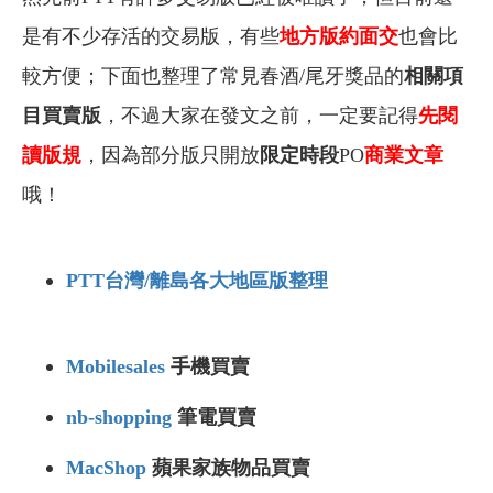
是有不少存活的交易版，有些
地方版約面交
也會比
較方便；下面也整理了常見春酒/尾牙獎品的
相關項
目買賣版
，不過大家在發文之前，一定要記得
先閱
讀版規
，因為部分版只開放
限定時段
PO
商業文章
哦！
PTT台灣/離島各大地區版整理
Mobilesales
手機買賣
nb-shopping
筆電買賣
MacShop
蘋果家族物品買賣