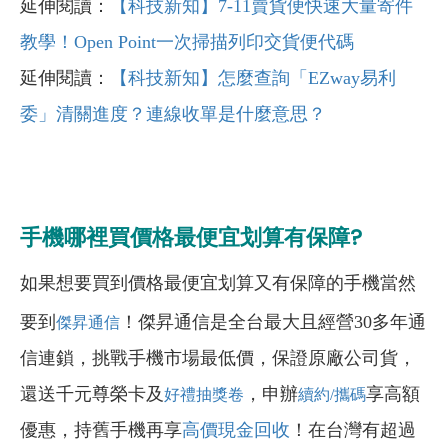
延伸閱讀：
【科技新知】7-11賣貨便快速大量寄件
教學！Open Point一次掃描列印交貨便代碼
延伸閱讀：
【科技新知】怎麼查詢「EZway易利
委」清關進度？連線收單是什麼意思？
手機哪裡買價格最便宜划算有保障?
如果想要買到價格最便宜划算又有保障的手機當然
要到
！傑昇通信是全台最大且經營30多年通
傑昇通信
信連鎖，挑戰手機市場最低價，保證原廠公司貨，
還送千元尊榮卡及
，申辦
享高額
好禮抽獎卷
續約/攜碼
優惠，持舊手機再享
高價現金回收
！在台灣有超過