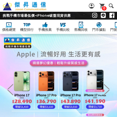
0
挑戰手機市場最低價~iPhone破盤現貨供應
價格總覽
機型排行
手機推薦
手機比較
舊機回收
門市據點
門號