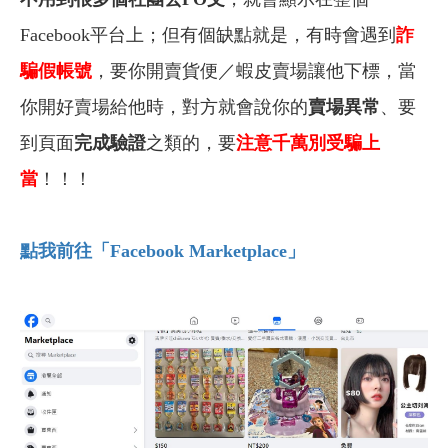
Facebook平台上；但有個缺點就是，有時會遇到
詐
騙假帳號
，要你開賣貨便／蝦皮賣場讓他下標，當
你開好賣場給他時，對方就會說你的
賣場異常
、要
到頁面
完成驗證
之類的，要
注意千萬別受騙上
當
！！！
點我前往「Facebook Marketplace
」