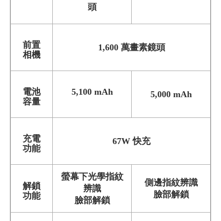
頭
前置
1,600 萬畫素鏡頭
相機
電池
5,100 mAh
5,000 mAh
容量
充電
67W 快充
功能
螢幕下光學指紋
側邊指紋辨識
解鎖
辨識
臉部解鎖
功能
臉部解鎖