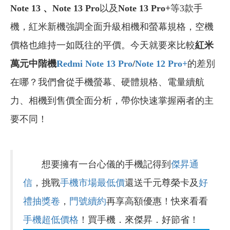
Note 13 、Note 13 Pro
以及
Note 13 Pro+
等3款手
機，紅米新機強調全面升級相機和螢幕規格，空機
價格也維持一如既往的平價。今天就要來比較
紅米
萬元中階機
Redmi Note 13 Pro
/
Note 12 Pro+
的差別
在哪？我們會從手機螢幕、硬體規格、電量續航
力、相機到售價全面分析，帶你快速掌握兩者的主
要不同！
想要擁有一台心儀的手機記得到
傑昇通
信
，挑戰
手機市場最低價
還送千元尊榮卡及
好
禮抽獎卷
，
門號續約
再享高額優惠！快來看看
手機超低價格
！買手機．來傑昇．好節省！