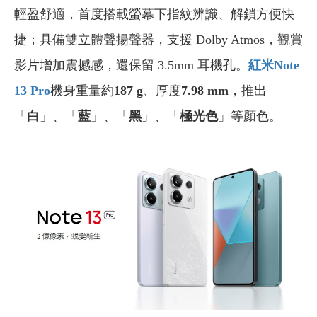
輕盈舒適，首度搭載螢幕下指紋辨識、解鎖方便快
捷；具備雙立體聲揚聲器，支援 Dolby Atmos，觀賞
影片增加震撼感，還保留 3.5mm 耳機孔。
紅米Note
13 Pro
機身重量約
187 g
、厚度
7.98 mm
，推出
「
白
」、「
藍
」、「
黑
」、「
極光色
」等顏色。