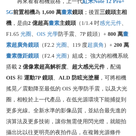
再來看看相機規格，上一代
紅米Note 12 Pro+
5G
前置相機
為
1,600 萬
畫素
鏡頭
；後置
三鏡頭主相
機
，是由
2 億超高
畫素
主鏡頭
（1/1.4 吋
感光元件
、
F1.65
光圈
、
OIS 光學
防手震、7P 鏡頭）+
800
萬
畫
素
超廣角鏡頭
（F2.2
光圈
、119 度
超廣角
）+
200
萬
畫素
微距鏡頭
（F2.4
光圈
）組成； 強大的相機系統
搭載
2 億像素超高解析度
、
超大感光元件
，配備
OIS
和
運動7P 鏡頭
、
ALD 防眩光塗層
，可將相機
搖晃／震動降至最低的 OIS 光學防手震，以及大光
圈，相較於上一代產品，在低光源環境下能捕捉到
更多光線。全新水準的影像品質，並結合最先進的
演算法及更多技術，讓你無需使用閃光燈，就能拍
攝出比以往更明亮的夜拍作品，在複雜光源條件