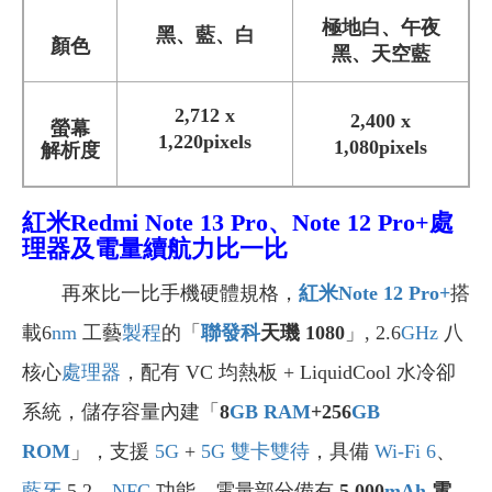
極地白、午夜
黑、藍、白
顏色
黑、天空藍
2,712 x
2,400 x
螢幕
1,220pixels
1,080pixels
解析度
紅米Redmi Note 13 Pro、Note 12 Pro+處
理器及電量續航力比一比
再來比一比手機硬體規格，
紅米Note 12 Pro+
搭
載6
nm
工藝
製程
的「
聯發科
天璣 1080
」, 2.6
GHz
八
核心
處理器
，
配有 VC 均熱板 + LiquidCool 水冷卻
系統，儲存容量內建「
8
GB
RAM
+256
GB
ROM
」
，支援
5G
+
5G
雙卡雙待
，具備
Wi-Fi 6
、
藍牙
5.2
、
NFC
功能。電量部分備有
5,000
mAh
電