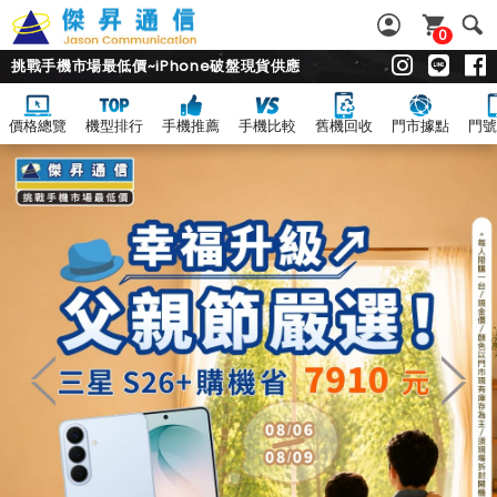
0
挑戰手機市場最低價~iPhone破盤現貨供應
價格總覽
機型排行
手機推薦
手機比較
舊機回收
門市據點
門號