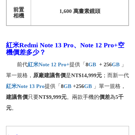
前置
1,600 萬畫素鏡頭
相機
紅米Redmi Note 13 Pro、Note 12 Pro+空
機
價差多少？
前代
紅米Note 12 Pro+
提供「
8
GB
+ 256
GB
」
單一規格，
原廠建議售價
是
NT$14,999元
；而新一代
紅米Note 13 Pro
提供「
8
GB
+256
GB
」單一規格，
建議售價
只要
NT$9,999
元
。兩款手機的
價差
為
5千
元
。