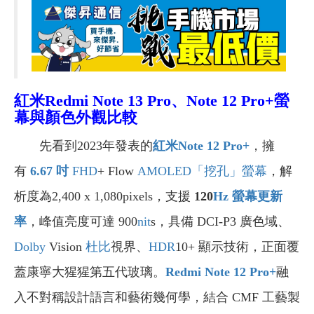
紅米Redmi Note 13 Pro、Note 12 Pro+螢
幕與顏色外觀比較
先看到2023年發表的
紅米Note 12 Pro+
，擁
有
6.67
吋
FHD
+ Flow
AMOLED
「挖孔」螢幕
，解
析度為2,400 x 1,080pixels，支援
120
Hz
螢幕更新
率
，峰值亮度可達 900
nit
s，具備 DCI-P3 廣色域、
Dolby
Vision
杜比
視界、
HDR
10+ 顯示技術，正面覆
蓋康寧大猩猩第五代玻璃。
Redmi Note 12 Pro+
融
入不對稱設計語言和藝術幾何學，結合 CMF 工藝製