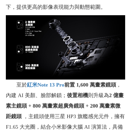
下，提供更高的影像表現能力與動態範圍。
至於
紅米Note 13 Pro
前置 1,600 萬畫素鏡頭
，
內建 AI 美顏、臉部解鎖；
後置相機
則升級為
2 億畫
素主鏡頭 + 800 萬畫素超廣角鏡頭 + 200 萬畫素微
距鏡頭
，主鏡頭使用三星 HP3 旗艦感光元件，擁有
F1.65 大光圈，結合小米影像大腦 AI 演算法，具備