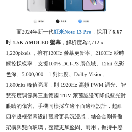
而2024年新一代
紅米Note 13 Pro
，採用了
6.67
吋 1.5K AMOLED 螢幕
，解析度為2,712 x
1,220pixels ，擁有120Hz 螢幕更新率、2160Hz 瞬時
觸控採樣率，支援100% DCI-P3 廣色域、12bit 色彩
色深、5,000,000：1 對比度、Dolby Vision、
1,800nits 峰值亮度，則 1920Hz 高頻 PWM 調光、智
慧亮度調節與三重德國 TÜV 萊茵認證可降低藍光對
眼睛的傷害。手機同樣採立邊平面邊框設計，超細
四窄邊框螢幕設計觀賞更具沉浸感，結合金剛骨骼
架構與雙面玻璃，整體更加堅固、耐用，握持手感