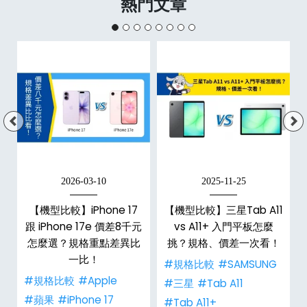
熱門文章
2026-03-10
2025-11-25
d
【機型比較】iPhone 17
【機型比較】三星Tab A11
機
跟 iPhone 17e 價差8千元
vs A11+ 入門平板怎麼
怎麼選？規格重點差異比
挑？規格、價差一次看！
一比！
#規格比較
#SAMSUNG
#規格比較
#Apple
#三星
#Tab A11
#蘋果
#iPhone 17
#Tab A11+