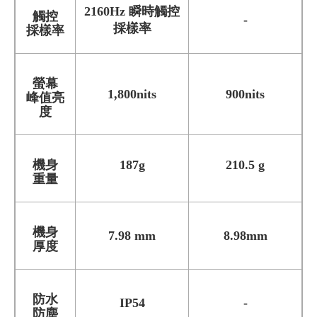
2160Hz 瞬時觸控
觸控
-
採樣率
採樣率
螢幕
1,800nits
900nits
峰值亮
度
機身
187g
210.5 g
重量
機身
7.98 mm
8.98mm
厚度
防水
IP54
-
防塵