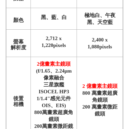
極地白、午夜
黑、藍、白
顏色
黑、天空藍
2,712 x
2,400 x
螢幕
1,220pixels
1,080pixels
解析度
2億畫素主鏡頭
(f/1.65、2.24μm
像素融合
三星旗艦
2 億畫素主鏡頭
ISOCEL HP3
800 萬畫素超廣
後置
1/1.4"感光元件
角鏡頭
相機
OIS、EIS)
200 萬畫素微距
800萬畫素超廣角
鏡頭
鏡頭
200萬畫素微距鏡