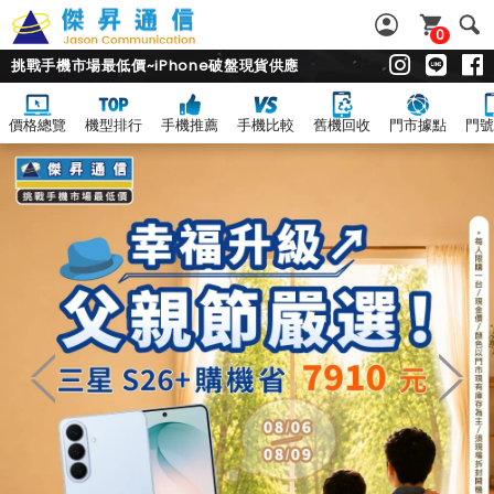
0
挑戰手機市場最低價~iPhone破盤現貨供應
價格總覽
機型排行
手機推薦
手機比較
舊機回收
門市據點
門號