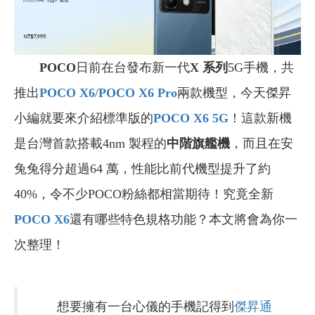
POCO
日前在台發布新一代
X 系列
5G手機，共
推出
POCO X6
/
POCO X6 Pro
兩款機型，今天傑昇
小編就要來介紹標準版的
POCO X6 5G
！這款新機
是台灣首款搭載4nm 製程的
中階旗艦機
，而且在安
兔兔得分超過64 萬，性能比前代機型提升了約
40%，令不少POCO粉絲都相當期待！究竟全新
POCO X6
還有哪些特色規格功能？本文將會為你一
次整理！
想要擁有一台心儀的手機記得到
傑昇通