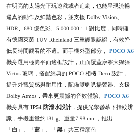
在明亮的太陽光下玩遊戲或者追劇，也能呈現流暢
逼真的動作及鮮豔色彩，並支援 Dolby Vision、
HDR、680 億色彩、5,000,000：1 對比度，同時擁
有德國萊茵 TÜV Rheinland 三重護眼認證，有效降
低長時間觀看的不適。而手機外型部分，
POCO X6
機身選用極簡平面邊框設計，正面覆蓋康寧大猩猩
Victus 玻璃，搭配經典的 POCO 相機 Deco 設計，
提升外觀質感與耐用性，配備雙喇叭揚聲器、支援
Dolby Atmos，帶來更震撼的音效體驗。
POCO X6
機身具有
IP54 防潑水設計
，提供光學螢幕下指紋辨
識，手機重量約181 g、重量7.98 mm，推出
「
白
」、「
藍
」、「
黑
」共三種顏色。