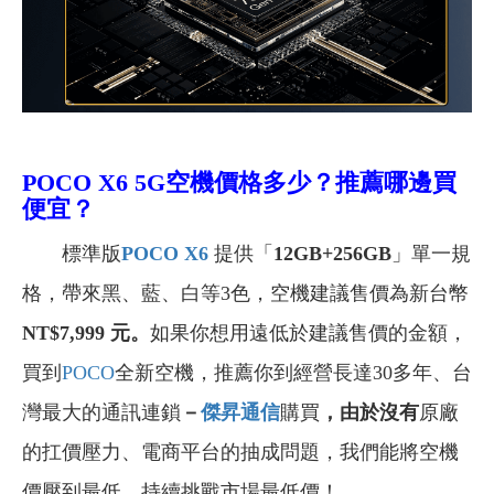
POCO X6 5G空機
價格多少？推薦哪邊買
便宜？
標準版
POCO X6
提供「
12GB+256GB
」單一規
格，帶來黑、藍、白等3色，空機建議售價為新台幣
NT$7,999 元
。
如果你想用遠低於建議售價的金額，
買到
POCO
全新空機，推薦你到經營長達30多年、台
灣最大的通訊連鎖
－
傑昇通信
購買
，由於沒有
原廠
的扛價壓力、電商平台的抽成問題，我們能將空機
價壓到最低，持續挑戰市場最低價！