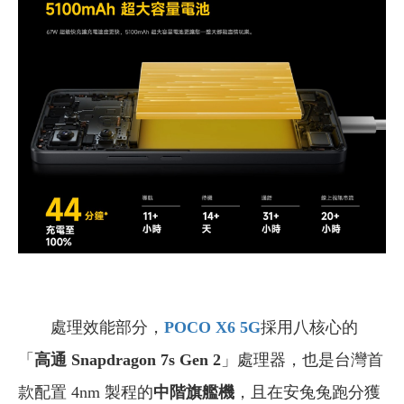
處理效能部分，
POCO X6 5G
採用八核心的
「
高通 Snapdragon 7s Gen 2
」處理器，也是台灣首
款配置 4nm 製程的
中階旗艦機
，且在安兔兔跑分獲