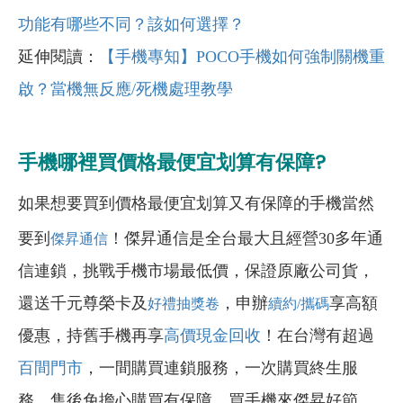
功能有哪些不同？該如何選擇？
延伸閱讀：
【手機專知】POCO手機如何強制關機重
啟？當機無反應/死機處理教學
手機哪裡買價格最便宜划算有保障?
如果想要買到價格最便宜划算又有保障的手機當然
要到
！傑昇通信是全台最大且經營30多年通
傑昇通信
信連鎖，挑戰手機市場最低價，保證原廠公司貨，
還送千元尊榮卡及
，申辦
享高額
好禮抽獎卷
續約/攜碼
優惠，持舊手機再享
高價現金回收
！在台灣有超過
百間門市
，一間購買連鎖服務，一次購買終生服
務，售後免擔心購買有保障，買手機來傑昇好節