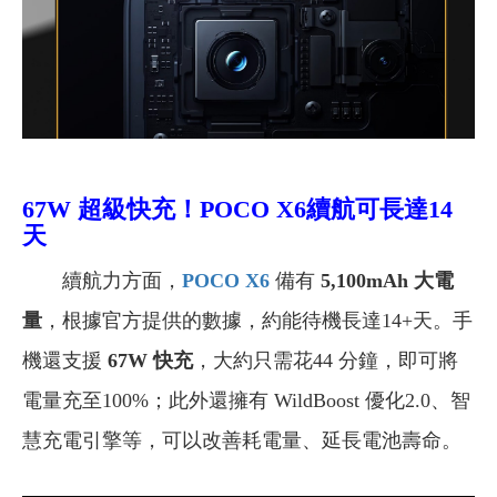
67W 超級快充！POCO X6
續航可長達14
天
續航力方面，
POCO X6
備有
5,100mAh 大電
量
，根據官方提供的數據，約能待機長達14+天。手
機還支援
67W 快充
，大約只需花44 分鐘，即可將
電量充至100%；此外還擁有 WildBoost 優化2.0、智
慧充電引擎等，可以改善耗電量、延長電池壽命。