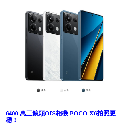
6400 萬三鏡頭OIS相機 POCO X6
拍照更
穩！