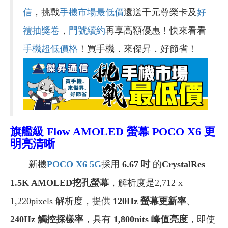
信
，挑戰
手機市場最低價
還送千元尊榮卡及
好
禮抽獎卷
，
門號續約
再享高額優惠！快來看看
手機超低價格
！買手機．來傑昇．好節省！
旗艦級 Flow AMOLED 螢幕 POCO X6 更
明亮清晰
新機
POCO X6 5G
採用
6.67 吋
的
CrystalRes
1.5K AMOLED挖孔螢幕
，解析度是2,712 x
1,220pixels 解析度，提供
120Hz 螢幕更新率
、
240Hz 觸控採樣率
，具有
1,800nits 峰值亮度
，即使