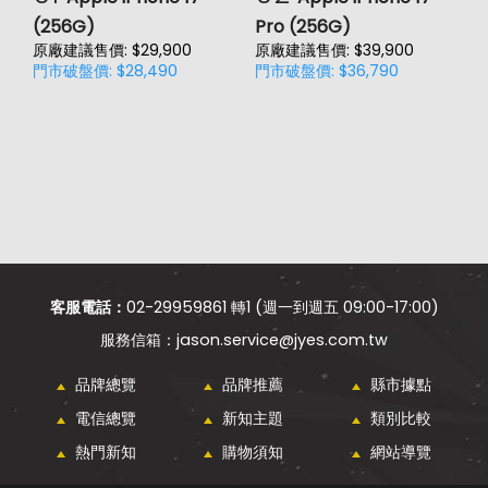
(256G)
Pro (256G)
(
原廠建議售價: $29,900
原廠建議售價: $39,900
原
門市破盤價: $28,490
門市破盤價: $36,790
門
價
客服電話：
02-29959861 轉1 (週一到週五 09:00-17:00)
jason.service@jyes.com.tw
品牌總覽
品牌推薦
縣市據點
電信總覽
新知主題
類別比較
熱門新知
購物須知
網站導覽