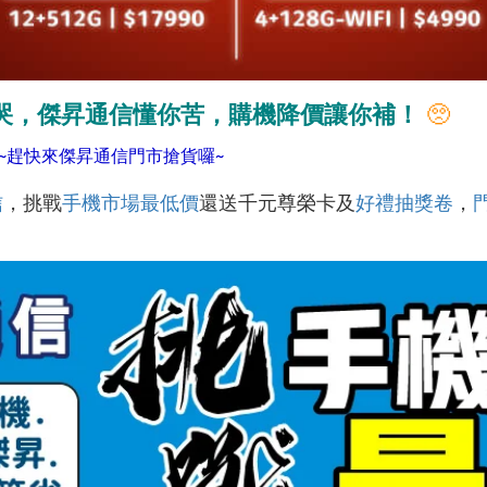
哭，傑昇通信懂你苦，購機降價讓你補！
🥺
~趕快來傑昇通信門市搶貨囉~
信
，挑戰
手機市場最低價
還送千元尊榮卡及
好禮抽獎卷
，