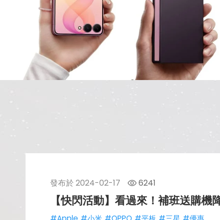
發布於
2024-02-17
6241
【快閃活動】看過來！補班送購機降價補貼
#Apple
#小米
#OPPO
#平板
#三星
#優惠