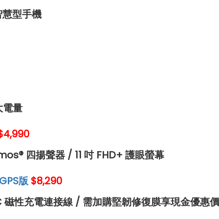
的智慧型手機
大電量
$4,990
tmos® 四揚聲器 / 11 吋 FHD+ 護眼螢幕
 GPS版
$8,290
SB-C 磁性充電連接線 / 需加購堅韌修復膜享現金優惠