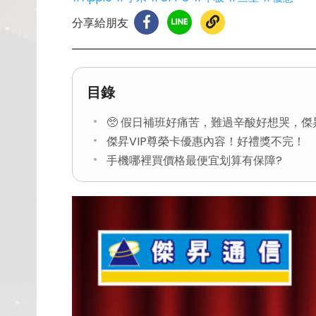
分享給朋友
目錄
🥺 假日補班好痛苦，難過辛酸好想哭，傑
傑昇VIP尊榮卡優惠內容！好禮獎不完！
手機哪裡買價格最便宜划算有保障?