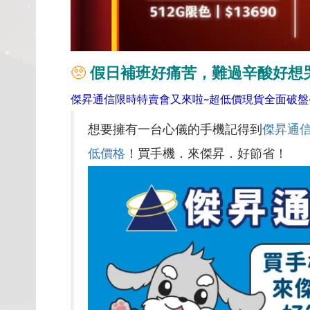
🥺
假日補班好痛苦，難過辛酸好想
傑昇通信限時特賣會又來啦~超低價現貨全面破盤
想要擁有一台心儀的手機記得到
傑昇通
低價格
！買手機．來傑昇．好節省！