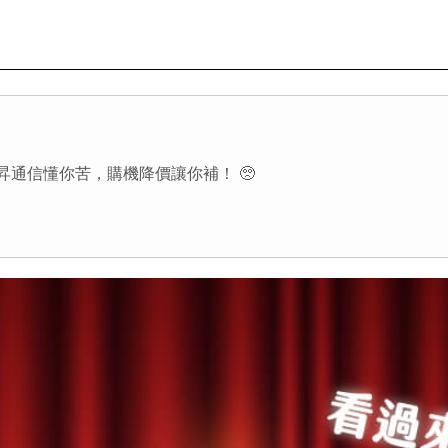
昇通信懂你苦，購機降價讓你補！ 🥺