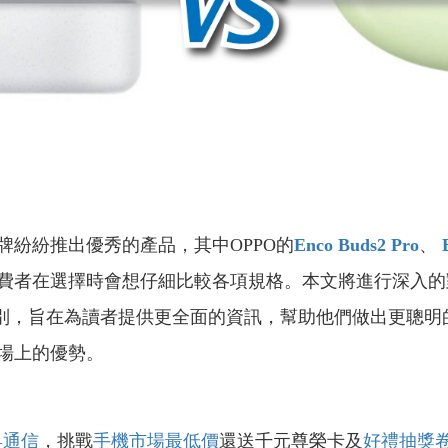
紛紛推出優秀的產品，其中OPPO的
Enco Buds2 Pro
、
E
費者在選擇時會想仔細比較各項規格。本文將進行深入的對
別，旨在為讀者提供更全面的資訊，幫助他們做出更聰明
場上的優勢。
昇通信
，挑戰
手機市場最低價
還送千元尊榮卡及
好禮抽獎