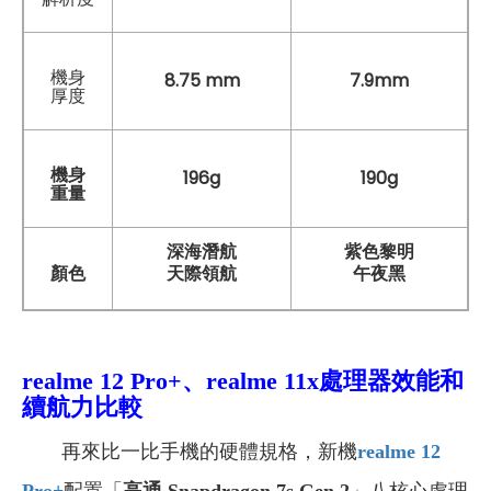
機身
8.75 mm
7.9mm
厚度
機身
196g
190g
重量
深海潛航
紫色黎明
天際領航
午夜黑
顏色
realme 12 Pro+、realme 11x
處理器效能和
續航力比較
再來比一比手機的硬體規格，新機
realme 12
Pro+
配置「
高通 Snapdragon 7s Gen 2
」八核心處理