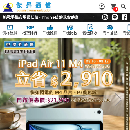
0
挑戰手機市場最低價~iPhone破盤現貨供應
價格總覽
機型排行
手機推薦
手機比較
舊機回收
門市據點
門號