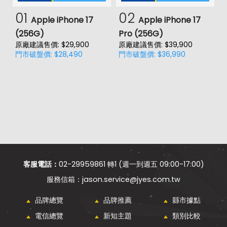
01
02
Apple iPhone 17
Apple iPhone 17
(256G)
Pro (256G)
(
原廠建議售價: $29,900
原廠建議售價: $39,900
原
門市破盤價: $28,490
門市破盤價: $36,990
門
客服電話：
02-29959861 轉1 (週一到週五 09:00-17:00)
jason.service@jyes.com.tw
品牌總覽
品牌推薦
縣市據點
電信總覽
新知主題
類別比較