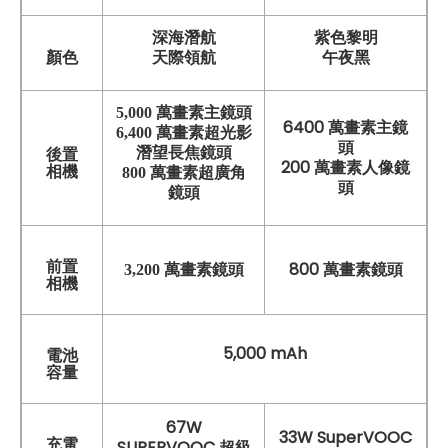
深海潛航
紫色黎明
天際領航
午夜黑
顏色
5,000 萬畫素主鏡頭
6400 萬畫素主鏡
6,400 萬畫素超光影
頭
潛望長焦鏡頭
後置
200 萬畫素人像鏡
相機
800 萬畫素超廣角
頭
鏡頭
前置
800 萬畫素鏡頭
3,2
00 萬畫素鏡頭
相機
5,000 mAh
電池
容量
67W
33W SuperVOOC
充電
SUPERVOOC 超級