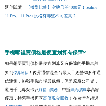
延伸閱讀：
【機型比較】空機只差4000元！realme
11 Pro、11 Pro+規格有哪些不同差異？
手機哪裡買價格最便宜划算有保障?
如果想要買到價格最便宜划算又有保障的手機當然
要到
！傑昇通信是全台最大且經營30多年通
傑昇通信
信連鎖，挑戰手機市場最低價，保證原廠公司貨，
還送千元尊榮卡及
，申辦
享高額
好禮抽獎卷
續約/攜碼
優惠，持舊手機再享
高價現金回收
！在台灣有超過