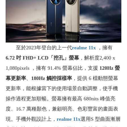
至於2023年登台的上一代
realme 11x
，擁有
6.72 吋 FHD+ LCD「挖孔」螢幕
，解析度2,400 x
1,080pixels ，擁有 91.4% 螢幕佔比，支援
120Hz 螢
幕更新率
、
180Hz 觸控採樣率
，提供 6 檔動態螢幕
更新率，能根據當下的使用場景自動調整，使手機
操作過程更加順暢。螢幕擁有最高 680nits 峰值亮
度、16.7 萬種顏色，兼顧明亮、色彩豐富的畫面表
現。手機外觀設計上，
realme 11x
選用S 型曲面漸層