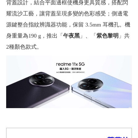
背蓋設計，結合平面邊框使機身更具質感，搭配閃
耀流沙工藝，讓背蓋呈現多變的色彩感受；側邊電
源鍵整合指紋辨識器功能，保留 3.5mm 耳機孔。機
身重量為190 g，推出「
午夜黑
」、「
紫色黎明
」共
2種顏色款式。