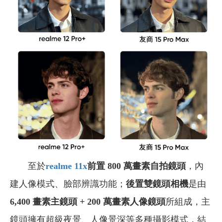
至於
realme 11x
前置 800 萬畫素自拍鏡頭
，內
建人像模式、臉部辨識功能；
後置雙鏡頭相機
是由
6,400 畫素主鏡頭 + 200 萬畫素人像鏡頭
所組成，主
鏡頭擁有超級夜景、人像景深等多種攝影模式，結