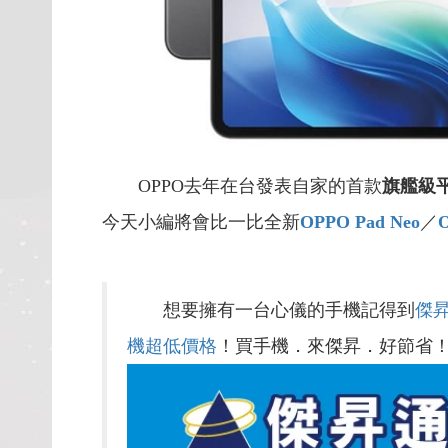
OPPO去年在台發表自家的首款
旗艦級
今天小編將會比一比全新
OPPO Pad Neo
／
O
想要擁有一台心儀的手機記得到
傑
機超低價格
！買手機．來傑昇．好節省