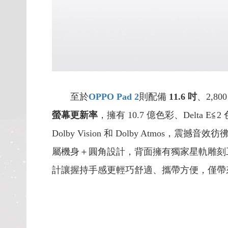
至於
OPPO Pad 2
則配備
11.6 吋
、2,8
螢幕更新率
，擁有 10.7 億色彩、Del
Dolby Vision 和 Dolby Atm
屬機身＋圓角設計，背面擁有獨家星軌雕刻工藝
計讓握持手感更輕巧舒適、攜帶方便，僅帶