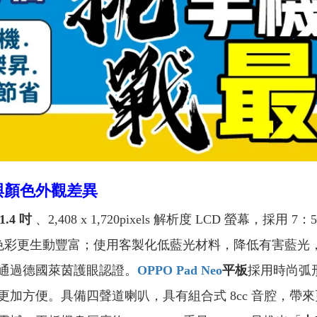
螢幕與顏色外觀差異
1.4 吋
、2,408 x 1,720pixels 解析度 LCD 螢幕，採用
畫面色彩更生動豐富；使用客製化低藍光材料，降低有害藍
通過德國萊茵護眼認證。
OPPO Pad Neo
平板
採用時尚弧
便。具備四聲道喇叭，具有組合式 8cc 音腔，帶來更大的