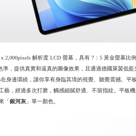
00 x 2,000pixels 解析度 LCD 螢幕，具有 7：5
ta E≦2 色準，提供真實和逼真的圖像效果，且通過德國萊
os，震撼音效彷彿在身邊環繞，讓你享有身臨其境的視覺、聽覺震撼。
，經過多次打磨，觸感細膩舒適、不留指紋。平板機身重量約
來「
銀河灰
」單一顏色。