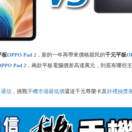
平板
OPPO Pad 2
，新的一年再帶來價格親民的
千元平板
O
PPO Pad 2
，兩款平板電腦價差高達萬元，到底有哪些
昇通信
，挑戰
手機市場最低價
還送千元尊榮卡及
好禮抽獎
！