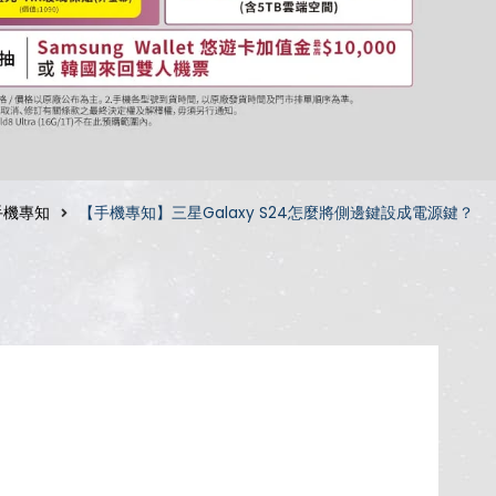
手機專知
【手機專知】三星Galaxy S24怎麼將側邊鍵設成電源鍵？