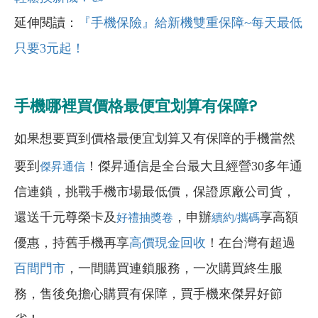
延伸閱讀：
『手機保險』給新機雙重保障~
每天最低
只要3
元起！
手機哪裡買價格最便宜划算有保障?
如果想要買到價格最便宜划算又有保障的手機當然
要到
！傑昇通信是全台最大且經營30多年通
傑昇通信
信連鎖，挑戰手機市場最低價，保證原廠公司貨，
還送千元尊榮卡及
，申辦
享高額
好禮抽獎卷
續約/攜碼
優惠，持舊手機再享
高價現金回收
！在台灣有超過
百間門市
，一間購買連鎖服務，一次購買終生服
務，售後免擔心購買有保障，買手機來傑昇好節