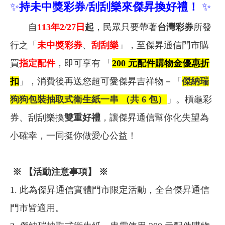
✨
持未中獎彩券/刮刮樂來傑昇換好禮！
✨
自
113
年
2/27
日
起
，民眾只要帶著
台灣彩券
所發
行之「
未中獎彩券
、
刮刮樂
」，至傑昇通信門市購
買
指定
配件
，即可享有 「
200
元配件購物金優惠折
扣
」，消費後再送您超可愛傑昇吉祥物－「
傑納瑞
狗狗包裝抽取式衛生紙一串 （共 6 包）
」。槓龜彩
券、刮刮樂換
雙重好禮
，讓傑昇通信幫你化失望為
小確幸，一同挺你做愛心公益！
※
【活動注意事項】 ※
1. 此為傑昇通信實體門市限定活動，全台傑昇通信
門市皆適用。