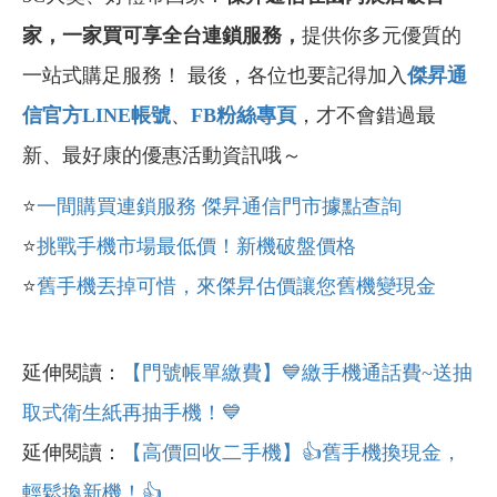
家，一家買可享全台連鎖服務，
提供你
多元優質的
一站式購足服務！ 最後，各位也要記得加入
傑昇通
信官方LINE
帳號
、
FB
粉絲專頁
，才不會錯過最
新、最好康的優惠活動資訊哦～
⭐
一間購買連鎖服務
傑昇通信門市據點查詢
⭐
挑戰手機市場最低價！新機破盤價格
⭐
舊手機丟掉可惜，來傑昇估價讓您舊機變現金
延伸閱讀：
【門號帳單繳費】💙繳手機通話費~送抽
取式衛生紙再抽手機！💙
延伸閱讀：
【高價回收二手機】
👍
舊手機換現金，
輕鬆換新機！
👍