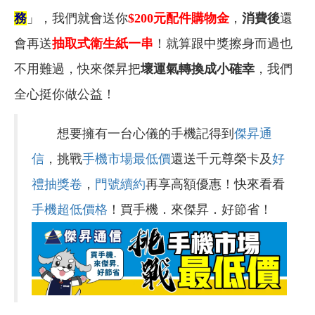
務
」，我們就會送你
$200元
配件購物金
，
消費後
還
會再送
抽取式衛生紙一串
！就算跟中獎擦身而過也
不用難過，快來傑昇把
壞運氣轉換成小確幸
，我們
全心挺你做公益！
想要擁有一台心儀的手機記得到
傑昇通
信
，挑戰
手機市場最低價
還送千元尊榮卡及
好
禮抽獎卷
，
門號續約
再享高額優惠！快來看看
手機超低價格
！買手機．來傑昇．好節省！