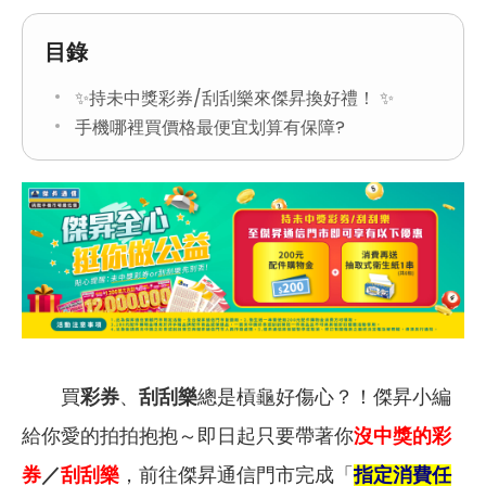
目錄
✨持未中獎彩券/刮刮樂來傑昇換好禮！ ✨
手機哪裡買價格最便宜划算有保障?
買
彩券
、
刮刮樂
總是槓龜好傷心？！傑昇小編
給你愛的拍拍抱抱～即日起只要帶著你
沒中獎的
彩
券
／
刮刮樂
，前往傑昇通信門市完成「
指定消費任