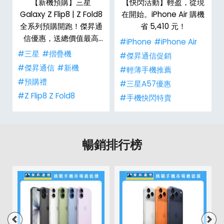
選
【新機預購】三星
【快閃活動】輕盈，從現
Galaxy Z Flip8 | Z Fold8
在開始。iPhone Air 購機
全系列預購開跑！傑昇通
省 5,410 元！
信優惠，送總價值最高
#iPhone
#iPhone Air
$2,180 好禮
#三星
#摺疊機
#傑昇通信促銷
#傑昇通信
#新機
#輕薄手機推薦
#預購禮
#三星A57優惠
#Z Flip8 Z Fold8
#手機快閃特賣
暢銷排行榜