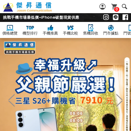
0
挑戰手機市場最低價~iPhone破盤現貨供應
價格總覽
機型排行
手機推薦
手機比較
舊機回收
門市據點
門號