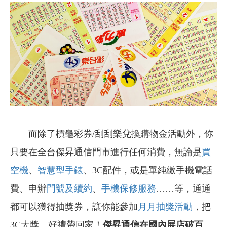
而除了槓龜彩券/刮刮樂兌換購物金活動外，
你
只要在全台傑昇通信門市進行任何消費，無論是
買
空機
、
智慧型手錶
、3C配件，或是單純繳手機電話
費、申辦
門號及續約
、
手機保修服務
……
等，通通
都可以獲得抽獎券，讓你能參加
月月抽獎活動
，把
3C大獎、好禮帶回家！
傑昇通信在國內展店破百