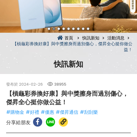
首頁
快訊新知
活動消息
【槓龜彩券換好康】與中獎擦身而過別傷心，傑昇全心挺你做公
益！
快訊新知
發布於
2024-02-26
38955
【槓龜彩券換好康】與中獎擦身而過別傷心，
傑昇全心挺你做公益！
#購物金
#好禮
#優惠
#傑昇通信
#刮刮樂
分享給朋友