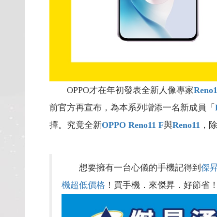
OPPO才在年初發表全新人像專家
Reno
前官方再宣布，為本系列增添一名新成員「
擇。究竟全新
OPPO Reno11 F
與
Reno11
，
想要擁有一台心儀的手機記得到
傑
機超低價格
！買手機．來傑昇．好節省