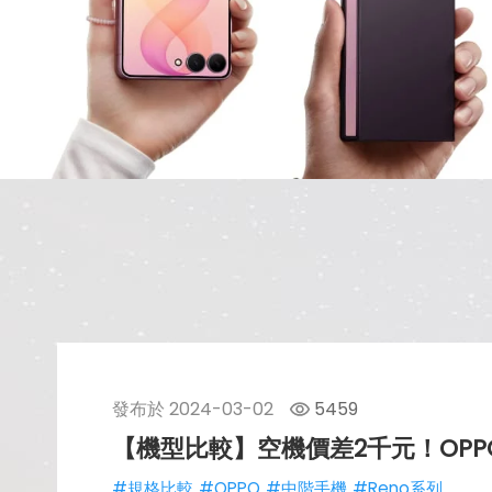
發布於
2024-03-02
5459
【機型比較】空機價差2千元！OPPO R
#規格比較
#OPPO
#中階手機
#Reno系列