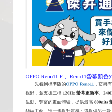
OPPO Reno11 F 、Reno11螢幕
先看到標準版的
OPPO Reno11
，它擁有
視野，並支援三檔
120Hz 螢幕更新率
、
24
生動、豐富的畫面體驗，提供最高
800ni
絲綢工藝，進一步提升質感；還提供另一款