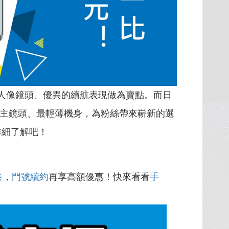
黃金焦段人像鏡頭、優異的續航表現做為賣點。而日
素主鏡頭、最輕薄機身，為粉絲帶來嶄新的選
詳細了解吧！
卷
，
門號續約
再享高額優惠！快來看看
手