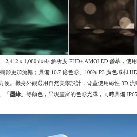
、 2,412 x 1,080pixels 解析度 FHD+ AMOLED
觀影更加流暢；具備 10.7 億色彩、100% P3 廣色域和
。機身外觀選用自然美學設計，背蓋使用磁性 3D 流動紋理
、「
墨綠
」等顏色，呈現豐富的色彩光澤，同時具備 IP6