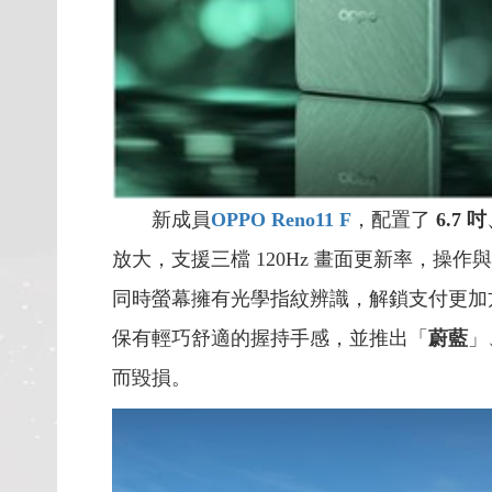
新成員
OPPO Reno11 F
，配置了
6.7 吋
放大，支援三檔 120Hz 畫面更新率，操作與
同時螢幕擁有光學指紋辨識，解鎖支付更加方便
保有輕巧舒適的握持手感，並推出「
蔚藍
」
而毀損。