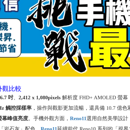
顏色外觀比較
6.7 吋
、
2,412 x 1,080pixels
解析度 FHD+ AMOLED
0Hz 觸控採樣率
，操作與觀影更加流暢，還具備 10.7 億色彩、
ts 螢幕峰值亮度
。手機外觀方面，
Reno11
選用自然美學設計
「岩石灰」配色。
Reno11
延續前代 Reno10 系列的