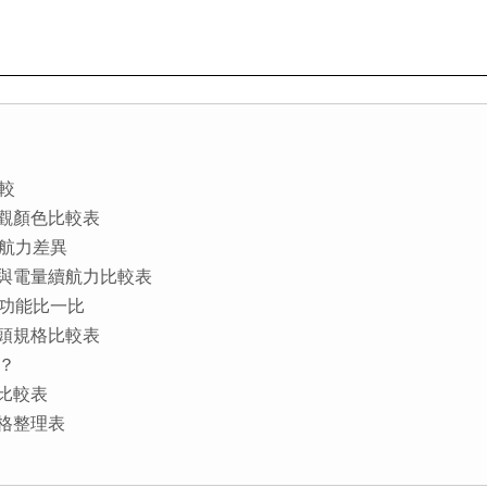
比較
 螢幕外觀顏色比較表
量續航力差異
F 處理器與電量續航力比較表
拍照功能比一比
 相機鏡頭規格比較表
少？
機價比較表
詳細規格整理表