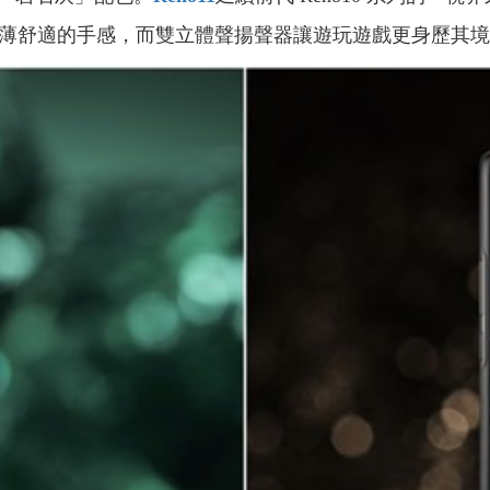
，帶來輕薄舒適的手感，而雙立體聲揚聲器讓遊玩遊戲更身歷