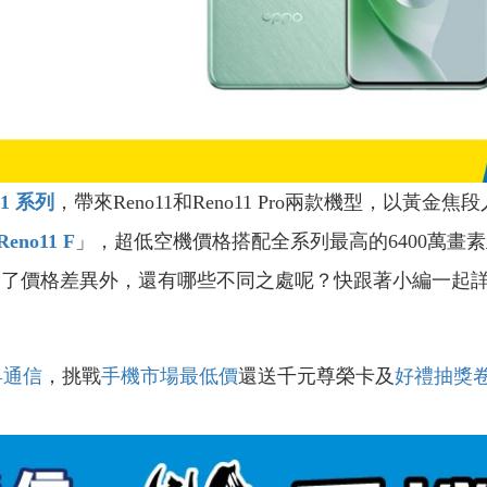
11
系列
，帶來Reno11和Reno11 Pro兩款機型，以
Reno11 F
」，超低空機價格搭配全系列最高的6400萬畫
除了價格差異外，還有哪些不同之處呢？快跟著小編一起
昇通信
，挑戰
手機市場最低價
還送千元尊榮卡及
好禮抽獎
！