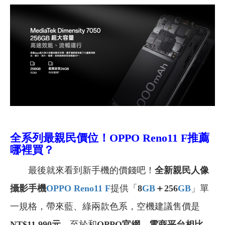
全系列最親民價位！OPPO Reno11 F推薦
哪裡買
？
最後就來看到新手機的價錢吧！
全新親民人像
攝影手機
OPPO Reno11 F
提供「
8
GB
＋256
GB
」單
一規格，帶來藍、綠兩款色系，空機建議售價是
NT$11,990
元
。
至於和
OPPO官網
、
電商平台相比，