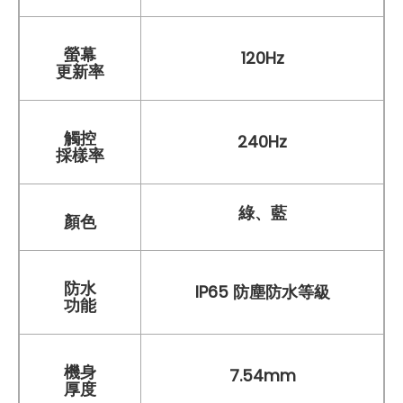
螢幕
120Hz
更新率
觸控
240Hz
採樣率
綠、藍
顏色
防水
IP65 防塵防水等級
功能
機身
7.54mm
厚度