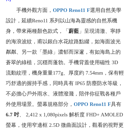
手機外觀方面，
OPPO Reno11 F
選用自然美學
設計，延續Reno11 系列以山海為靈感的自然系機
身，帶來兩種顏色款式，「
蔚藍
」呈現清澈、寧靜
的海浪波紋，甫以銀白水花紋路點綴，如海面波光
粼粼、另一款「墨綠」濃郁而深邃，有如海島上的
蒼翠的綠植，沉穩而蓬勃。手機背蓋使用磁性 3D
流動紋理，機身重量177g、厚度約 7.54mm，保有輕
巧舒適的握持手感，同時具有 IP65 防塵防水等級，
不必擔心戶外雨水、液體潑濺，陪伴你征戰各種戶
外使用場景。螢幕規格部分，
OPPO Reno11 F
具有
6.7 吋
、 2,412 x 1,080pixels 解析度 FHD+ AMOLED
螢幕，使用窄邊框 2.5D 微曲面設計，觀看的視野更