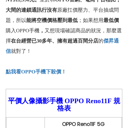
大間的連鎖通訊行沒有
原廠扛價壓力、平台抽成問
題，所以
能將空機價格壓到最低
；如果想用
最低價
購入OPPO手機
，
又想現場確認商品的狀況，那麼選
擇
在台經營已30多年
、
擁有超過百間分店
的
傑昇通
信
就對了！
點我看OPPO
手機下殺價！
平價人像攝影手機
OPPO Reno11F
規
格
表
OPPO Reno11F 5G