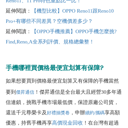
Reno11、11 Pro特色重點比一比！
延伸閱讀：
【機型比較】OPPO Reno11跟Reno10
Pro+有哪些不同差異？空機價差多少？
延伸閱讀：
【OPPO手機推薦】OPPO手機怎麼挑?
Find,Reno,A全系列評價、規格總彙整！
手機哪裡買價格最便宜划算有保障?
如果想要買到價格最便宜划算又有保障的手機當然
要到
！傑昇通信是全台最大且經營30多年通
傑昇通信
信連鎖，挑戰手機市場最低價，保證原廠公司貨，
還送千元尊榮卡及
，申辦
享高額
好禮抽獎卷
續約/攜碼
優惠，持舊手機再享
高價現金回收
！在台灣有超過