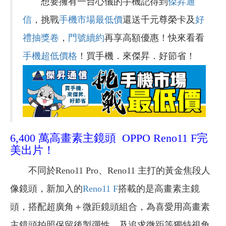
想要擁有一台心儀的手機記得到
傑昇通
信
，挑戰
手機市場最低價
還送千元尊榮卡及
好
禮抽獎卷
，
門號續約
再享高額優惠！快來看看
手機超低價格
！買手機．來傑昇．好節省！
6,400 萬高畫素主鏡頭 OPPO Reno11 F完
美出片！
不同於Reno11 Pro、Reno11 主打的黃金焦段人
像鏡頭，新加入的
Reno11 F
搭載的是高畫素主鏡
頭，搭配超廣角＋微距鏡頭組合，為喜愛用高畫素
主鏡頭拍照保留後製彈性、及追求微距等獨特視角