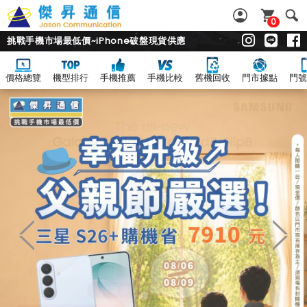
0
挑戰手機市場最低價~iPhone破盤現貨供應
價格總覽
機型排行
手機推薦
手機比較
舊機回收
門市據點
門號