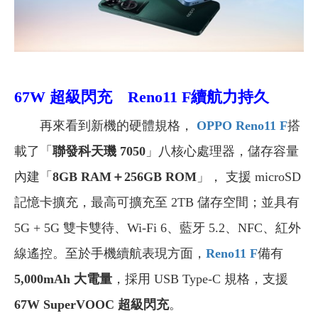
67W 超級閃充 Reno11 F
續航力持久
再來看到新機的硬體規格，
OPPO Reno11 F
搭
載了「
聯發科天璣 7050
」八核心處理器，儲存容量
內建「
8GB RAM＋256GB ROM
」， 支援 microSD
記憶卡擴充，最高可擴充至 2TB 儲存空間；並具有
5G + 5G 雙卡雙待、Wi-Fi 6、藍牙 5.2、NFC、紅外
線遙控。至於手機續航表現方面，
Reno11 F
備有
5,000mAh 大電量
，採用 USB Type-C 規格，支援
67W SuperVOOC 超級閃充
。