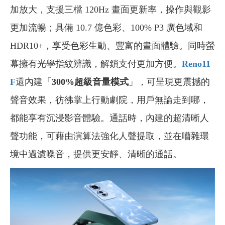
加放大，支援三檔 120Hz 畫面更新率，操作與觀影
更加流暢；具備 10.7 億色彩、100% P3 廣色域和
HDR10+，享受色彩生動、豐富的畫面體驗。同時螢
幕擁有光學指紋辨識，解鎖支付更加方便。
Reno11
F
還內建「
300%超級音量模式
」，可呈現更震撼的
聲音效果，彷彿掌上行動劇院，用戶無論走到哪，
都能享有沉浸影音體驗。通話時，內建的超清晰人
聲功能，可藉由演算法強化人聲提取，並在嘈雜環
境中過濾噪音，提供更安靜、清晰的通話。