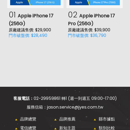
01
02
Apple iPhone 17
Apple iPhone 17
(256G)
Pro (256G)
(
原廠建議售價: $29,900
原廠建議售價: $39,900
原
門市破盤價: $28,490
門市破盤價: $36,790
門
客服電話：
02-29959861 轉1 (週一到週五 09:00-17:00)
jason.service@jyes.com.tw
品牌總覽
品牌推薦
縣市據點
電信總覽
新知主題
類別比較