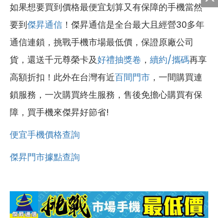
如果想要買到價格最便宜划算又有保障的手機當然
要到
傑昇通信
！傑昇通信是全台最大且經營30多年
通信連鎖，挑戰手機市場最低價，保證原廠公司
貨，還送千元尊榮卡及
好禮抽獎卷
，
續約/攜碼
再享
高額折扣！此外在台灣有近
百間門市
，一間購買連
鎖服務，一次購買終生服務，售後免擔心購買有保
障，買手機來傑昇好節省!
便宜手機價格查詢
傑昇門市據點查詢