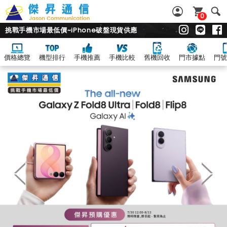
0
挑戰手機市場最低價~iPhone破盤現貨供應
價格總覽
機型排行
手機推薦
手機比較
舊機回收
門市據點
門號