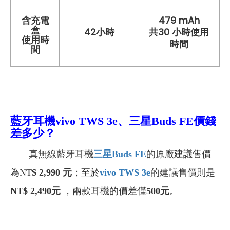
含充電
479 mAh
盒
42小時
共30 小時使用
使用時
時間
間
藍牙耳機vivo TWS 3e、三星Buds FE價錢
差多少？
真無線藍牙耳機
三星Buds FE
的
原廠建議
售價
為NT
$ 2,990
元
；至於
vivo TWS 3e
的建議售價則是
NT$ 2,490
元
，兩款耳機的價差僅
500元
。