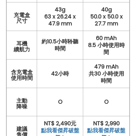
43g
40g
充電盒
63 x 26.24 x
50.0 x 50.0 x
尺寸
47.9 mm
27.7 mm
60 mAh
約10.5小時聆聽
耳機
8.5 小時使用時
時間
續航力
間
479 mAh
含充電盒
42小時
共30 小時使用
使用時間
時間
主動
O
O
降噪
NT$ 2,490元
NT$ 2,990
建議
點我看傑昇破盤
點我看傑昇破盤
售價