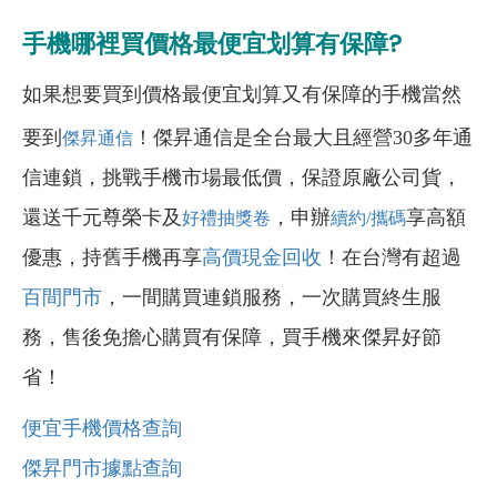
手機哪裡買價格最便宜划算有保障?
如果想要買到價格最便宜划算又有保障的手機當然
要到
！傑昇通信是全台最大且經營30多年通
傑昇通信
信連鎖，挑戰手機市場最低價，保證原廠公司貨，
還送千元尊榮卡及
，申辦
享高額
好禮抽獎卷
續約/攜碼
優惠，持舊手機再享
高價現金回收
！在台灣有超過
百間門市
，一間購買連鎖服務，一次購買終生服
務，售後免擔心購買有保障，買手機來傑昇好節
省！
便宜手機價格查詢
傑昇門市據點查詢