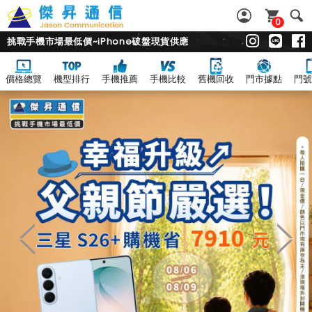
0
挑戰手機市場最低價~iPhone破盤現貨供應
價格總覽
機型排行
手機推薦
手機比較
舊機回收
門市據點
門號