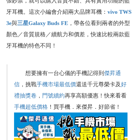
張鈔票，就可以購入音質不錯、具有實用功能的藍
牙耳機。這次小編會介紹兩大品牌耳機：
vivo TWS
3e
與
三星Galaxy Buds FE
，帶各位看到兩者的外型
顏色／音質規格／續航力和價差，快速比較兩款藍
牙耳機的特色不同！
想要擁有一台心儀的手機記得到
傑昇通
信
，挑戰
手機市場最低價
還送千元尊榮卡及
好
禮抽獎卷
，
門號續約
再享高額優惠！快來看看
手機超低價格
！買手機．來傑昇．好節省！