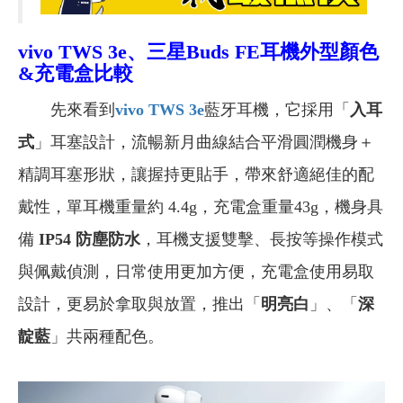
vivo TWS 3e
、三星Buds FE耳機外型顏色
&充電盒比較
先來看到
vivo TWS 3e
藍牙耳機，它採用「
入耳
式
」耳塞設計，流暢新月曲線結合平滑圓潤機身＋
精調耳塞形狀，讓握持更貼手，帶來舒適絕佳的配
戴性，單耳機重量約 4.4g，充電盒重量43g，機身具
備
IP54 防塵防水
，耳機支援雙擊、長按等操作模式
與佩戴偵測，日常使用更加方便，充電盒使用易取
設計，更易於拿取與放置，推出「
明亮白
」、「
深
靛藍
」共兩種配色。