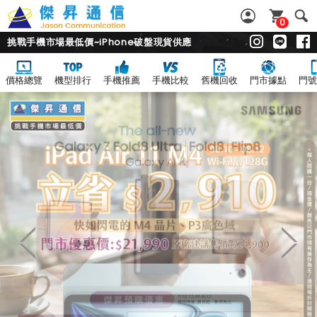
0
挑戰手機市場最低價~iPhone破盤現貨供應
價格總覽
機型排行
手機推薦
手機比較
舊機回收
門市據點
門號