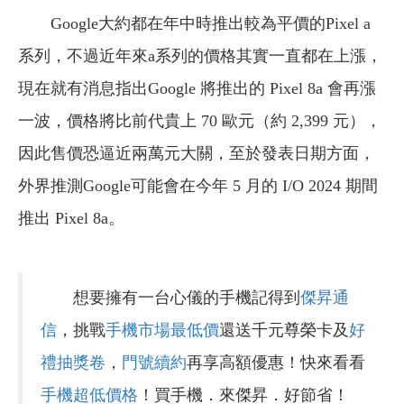
Google大約都在年中時推出較為平價的Pixel a
系列，不過近年來a系列的價格其實一直都在上漲，
現在就有消息指出Google 將推出的 Pixel 8a 會再漲
一波，價格將比前代貴上 70 歐元（約 2,399 元），
因此售價恐逼近兩萬元大關，至於發表日期方面，
外界推測Google可能會在今年 5 月的 I/O 2024 期間
推出 Pixel 8a。
想要擁有一台心儀的手機記得到
傑昇通
信
，挑戰
手機市場最低價
還送千元尊榮卡及
好
禮抽獎卷
，
門號續約
再享高額優惠！快來看看
手機超低價格
！買手機．來傑昇．好節省！