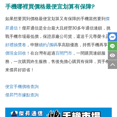
手機哪裡買價格最便宜划算有保障?
如果想要買到價格最便宜划算又有保障的手機當然要到
傑
昇通信
！傑昇通信是全台最大且經營30多年通信連鎖，挑
戰手機市場最低價，保證原廠公司貨，還送千元尊榮卡及
好禮抽獎卷
，申辦
續約/攜碼
享高額優惠，持舊手機再享
高
價現金回收
！
在台灣有超過
百間門市
，一間購買連鎖服
務，一次購買終生服務，售後免擔心購買有保障，買手機
來傑昇好節省！
便宜手機價格查詢
傑昇門市據點查詢