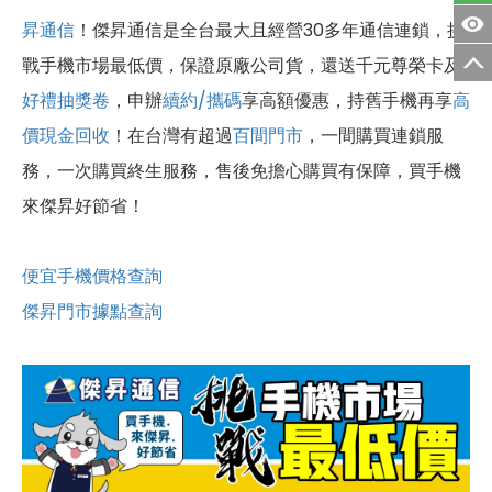
昇通信
！傑昇通信是全台最大且經營30多年通信連鎖，挑
戰手機市場最低價，保證原廠公司貨，還送千元尊榮卡及
好禮抽獎卷
，申辦
續約/攜碼
享高額優惠，持舊手機再享
高
價現金回收
！
在台灣有超過
百間門市
，一間購買連鎖服
務，一次購買終生服務，售後免擔心購買有保障，買手機
來傑昇好節省！
便宜手機價格查詢
傑昇門市據點查詢