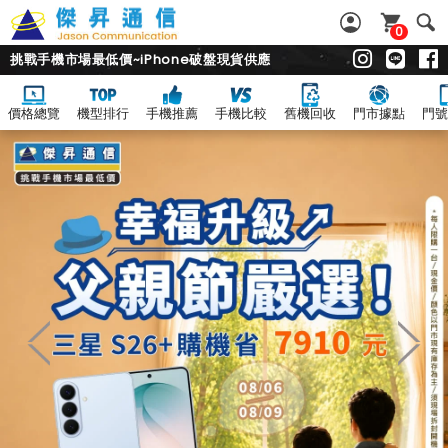
0
挑戰手機市場最低價~iPhone破盤現貨供應
價格總覽
機型排行
手機推薦
手機比較
舊機回收
門市據點
門號