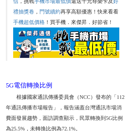
信
，挑戰
手機市場最低價
還送千元尊榮卡及
好
禮抽獎卷
，
門號續約
再享高額優惠！快來看看
手機超低價格
！買手機．來傑昇．好節省！
5G電信轉換比例
根據國家通訊傳播委員會（NCC）發布的「112
年通訊傳播市場報告」，報告涵蓋台灣通訊市場消
費面發展趨勢，面訪調查顯示，民眾轉換到5G比例
為25.5%，未轉換比例為72.1%。