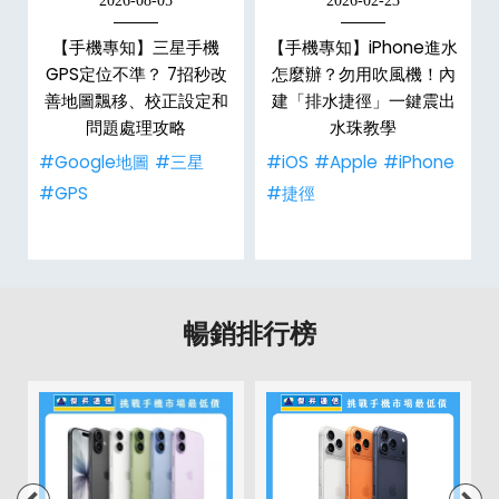
2026-08-05
2026-02-23
【手機專知】三星手機
【手機專知】iPhone進水
？
GPS定位不準？ 7招秒改
怎麼辦？勿用吹風機！內
善地圖飄移、校正設定和
建「排水捷徑」一鍵震出
問題處理攻略
水珠教學
#Google地圖
#三星
#iOS
#Apple
#iPhone
#GPS
#捷徑
暢銷排行榜