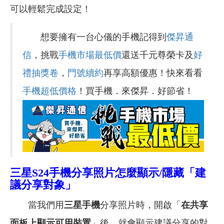
可以輕鬆完成設定！
想要擁有一台心儀的手機記得到
傑昇通
信
，挑戰
手機市場最低價
還送千元尊榮卡及
好
禮抽獎卷
，
門號續約
再享高額優惠！快來看看
手機超低價格
！買手機．來傑昇．好節省！
三星S24手機分享照片怎麼顯示/隱藏「建
議分享對象」
當我們用
三星手機
分享照片時，開啟「
在共享
面板上顯示可用裝置
」後，就會顯示建議分享的對