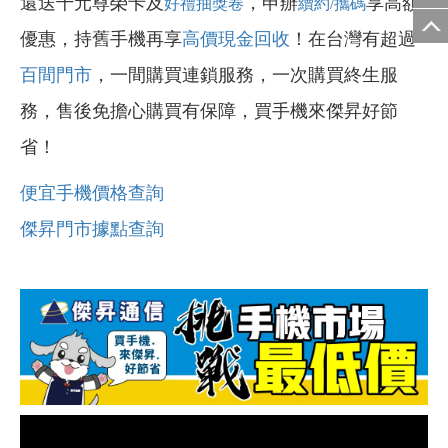
還送千元尊榮卡及
，申辦
享高額
好禮抽獎卷
續約/攜碼
優惠，持舊手機再享
高價現金回收
！在台灣有超過
百間門市
，一間購買連鎖服務，一次購買終生服
務，售後免擔心購買有保障，買手機來傑昇好節
省！
便宜手機價格查詢
傑昇門市據點查詢