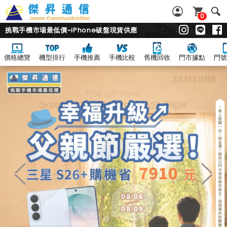
0
挑戰手機市場最低價~iPhone破盤現貨供應
價格總覽
機型排行
手機推薦
手機比較
舊機回收
門市據點
門號