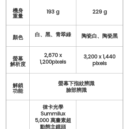
機身
193 g
229 g
重量
白、黑、青翠綠
陶瓷白、陶瓷黑
顏色
2,670 x
3,200 x 1,440
螢幕
1,200pixels
pixels
解析度
螢幕下指紋辨識
解鎖
臉部辨識
功能
徠卡光學
Summilux
5,000 萬畫素超
動態主鏡頭