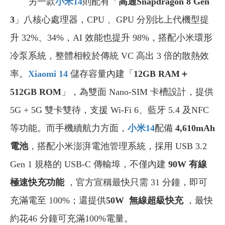
另一款
小米14
則配有「
高通Snapdragon 8 Gen
3
」八核心處理器，CPU 、GPU 分別比上代機型提
升 32%、34%，AI 效能也提升 98%，搭配小米環形
冷泵系統，整體相較於傳統 VC 高出 3 倍的散熱效
率。
Xiaomi 14
儲存容量內建「
12GB RAM＋
512GB ROM
」，為雙面 Nano-SIM 卡槽設計，提供
5G + 5G 雙卡雙待，支援 Wi-Fi 6、藍牙 5.4 及NFC
等功能。而手機續航力方面，
小米14
配備
4,610mAh
電池
，搭配小米澎湃電池管理系統，採用 USB 3.2
Gen 1 規格的 USB-C 傳輸埠，不僅內建
90W 有線
極速快充功能
，官方宣稱最快只需 31 分鐘，即可
充滿電至 100%；還提供
50W 無線超級快充
，最快
約花46 分鐘可充滿100%電量。