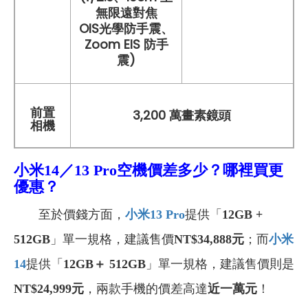
無限遠對焦
OIS光學防手震、
Zoom EIS 防手
震)
前置
3,200 萬畫素鏡頭
相機
小米14／13 Pro空機價差多少？哪裡買更
優惠？
至於價錢方面，
小米13 Pro
提供「
12GB +
512GB
」單一規格，建議售價
NT$34,888元
；而
小米
14
提供「
12GB＋ 512GB
」單一規格，建議售價則是
NT$24,999元
，兩款手機的價差高達
近一萬元
！