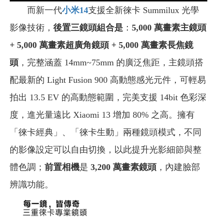
而新一代
小米14
支援全新徠卡 Summilux 光學
影像技術，
後置三鏡頭組合是
：
5,000 萬畫素主鏡頭
+ 5,000 萬畫素超廣角鏡頭 + 5,000 萬畫素長焦鏡
頭
，完整涵蓋 14mm~75mm 的廣泛焦距，主鏡頭搭
配最新的 Light Fusion 900 高動態感光元件，可輕易
拍出 13.5 EV 的高動態範圍，完美支援 14bit 色彩深
度，進光量遠比 Xiaomi 13 增加 80% 之高。擁有
「徠卡經典」、「徠卡生動」兩種鏡頭模式，不同
的影像設定可以自由切換，以此提升光影細節與整
體色調；
前置相機
是
3,200 萬畫素鏡頭
，內建臉部
辨識功能。