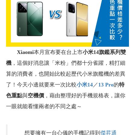
Xiaomi
本月宣布要在台上市
小米14旗鑑系列雙
機
，這個好消息讓「米粉」們都十分雀躍，精打細
算的消費者，也開始比較起歷代小米旗艦機的差異
了！今天小邊就要來一次比較
小米14
／
13 Pro
的
特
色重點
與
空機價
，藉由整理好的手機規格表，讓你
一眼就能看懂兩者的不同之處～
想要擁有一台心儀的手機記得到
傑昇通