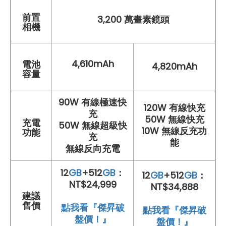
前置
3,200 萬畫素鏡頭
相機
4,610mAh
電池
4,820mAh
容量
90W 有線極速快
120W 有線快充
充
50W 無線快充
充電
50W 無線超級快
10W 無線反充功
功能
充
能
無線反向充電
12
GB
+512
GB
：
12
GB
+512
GB
：
NT$24,999
NT$34,888
建議
售價
點我看『傑昇破
點我看『傑昇破
盤價！』
盤價！』