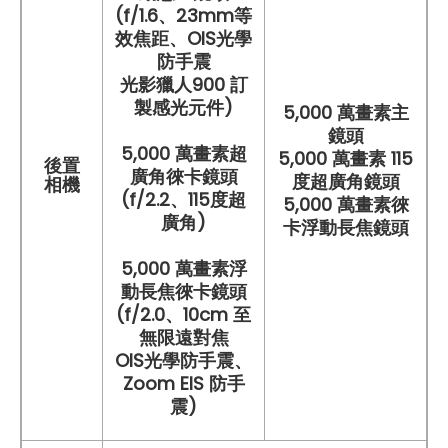
(f/1.6、23mm等
效焦距、OIS光學
防手震
光影獵人900 訂
製感光元件)
5,000 萬畫素主
鏡頭
5,000 萬畫素超
5,000 萬畫素 115
後置
廣角徠卡鏡頭
度超廣角鏡頭
相機
(f/2.2、115度超
5,000 萬畫素徠
廣角)
卡浮動長焦鏡頭
5,000 萬畫素浮
動長焦徠卡鏡頭
(f/2.0、10cm 至
無限遠對焦
OIS光學防手震、
Zoom EIS 防手
震)