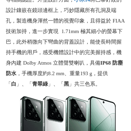
設計鑲嵌在鏡頭邊框上，巧妙隱藏所有孔洞及端
孔，製造機身渾然一體的視覺印象，且得益於 FIAA
技術加持，進一步實現 1.71mm 極其細小的螢幕下
巴，此外稍微向下彎曲的背蓋設計，能使長時間握
持手機的用戶，感受機體設計中的完美握持感，機
身內建 Dolby Atmos 立體聲雙喇叭，具備
IP68 防塵
防水
，手機厚度約8.2 mm、重量193 g，提供
「
白
」、「
青翠綠
」、「
黑
」共三色系。