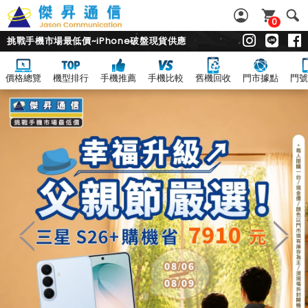
0
挑戰手機市場最低價~iPhone破盤現貨供應
價格總覽
機型排行
手機推薦
手機比較
舊機回收
門市據點
門號