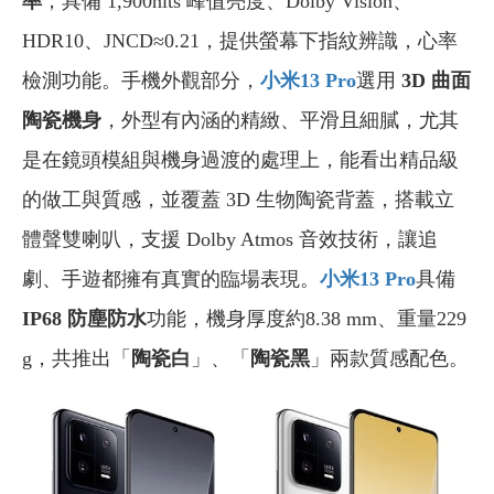
率
；具備 1,900nits 峰值亮度、Dolby Vision、
HDR10、JNCD≈0.21，提供螢幕下指紋辨識，心率
檢測功能。手機外觀部分，
小米13 Pro
選用
3D 曲面
陶瓷機身
，外型有內涵的精緻、平滑且細膩，尤其
是在鏡頭模組與機身過渡的處理上，能看出精品級
的做工與質感，並覆蓋 3D 生物陶瓷背蓋，搭載立
體聲雙喇叭，支援 Dolby Atmos 音效技術，讓追
劇、手遊都擁有真實的臨場表現。
小米13 Pro
具備
IP68 防塵防水
功能，機身厚度約8.38 mm、重量229
g，共推出「
陶瓷白
」、「
陶瓷黑
」兩款質感配色。