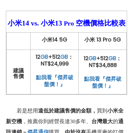
小米14
vs.
小米
13
空機價格比較表
Pro
小米14 5G
小米 13 Pro 5G
12
GB
+512
GB
：
12
GB
+512
GB
：
NT$24,999
NT$34,888
建議
售價
點我看『傑昇破
點我看『傑昇破
盤價！』
盤價！』
若是想用
遠低於建議售價的金額，
買到
小米全
新空機
，推薦你到經營長達30多年、
台灣最大
的
通
訊連鎖－
傑昇通信
購買
，由於沒有
手機原廠的扛價