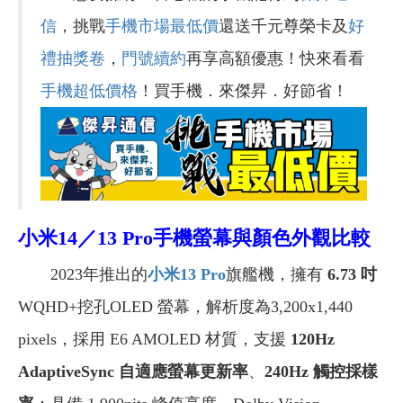
信
，挑戰
手機市場最低價
還送千元尊榮卡及
好
禮抽獎卷
，
門號續約
再享高額優惠！快來看看
手機超低價格
！買手機．來傑昇．好節省！
小米14／13 Pro手機螢幕與顏色外觀比較
2023年推出的
小米13 Pro
旗艦機，擁有
6.73 吋
WQHD+挖孔OLED 螢幕，解析度為3,200x1,440
pixels，採用 E6 AMOLED 材質，支援
120Hz
AdaptiveSync 自適應螢幕更新率
、
240Hz 觸控採樣