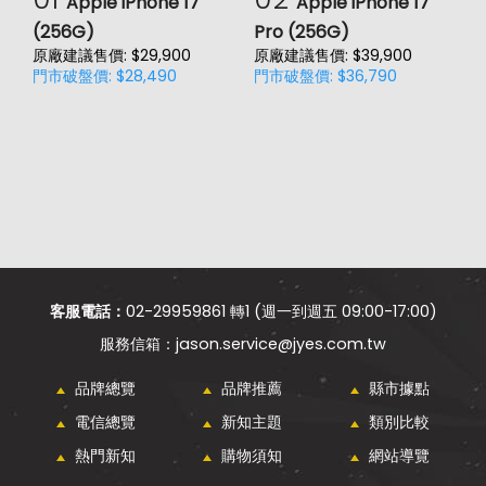
Apple iPhone 17
Apple iPhone 17
(256G)
Pro (256G)
(
原廠建議售價: $29,900
原廠建議售價: $39,900
原
門市破盤價: $28,490
門市破盤價: $36,790
門
客服電話：
02-29959861 轉1 (週一到週五 09:00-17:00)
jason.service@jyes.com.tw
品牌總覽
品牌推薦
縣市據點
電信總覽
新知主題
類別比較
熱門新知
購物須知
網站導覽