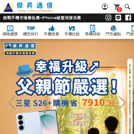
0
挑戰手機市場最低價~iPhone破盤現貨供應
價格總覽
機型排行
手機推薦
手機比較
舊機回收
門市據點
門號