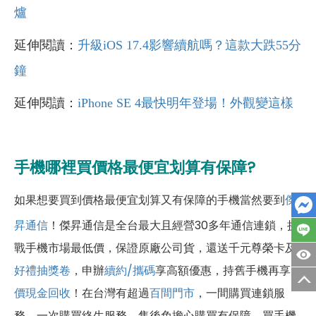
爐
延伸閱讀：
升級iOS 17.4影響續航嗎？這款大跌55分
鐘
延伸閱讀：
iPhone SE 4最快明年登場！外觀變這樣
手機哪裡買價格最便宜划算有保障?
如果想要買到價格最便宜划算又有保障的手機當然要到
傑
昇通信
！傑昇通信是全台最大且經營30多年通信連鎖，挑
戰手機市場最低價，保證原廠公司貨，還送千元尊榮卡及
好禮抽獎卷
，申辦
續約/攜碼
享高額優惠，持舊手機再享
高
價現金回收
！
在台灣有超過
百間門市
，一間購買連鎖服
務，一次購買終生服務，售後免擔心購買有保障，買手機