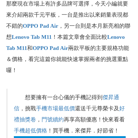
那麼現在市場上有許多品牌可選擇，今天小編就要
來介紹兩款千元平板，一台是推出以來銷量表現都
不錯的
OPPO Pad Air
，另一台則是本月新亮相的聯
想
Lenovo Tab M11
！本篇文章會全面比較
Lenovo
Tab M11
和
OPPO Pad Air
兩款平板的主要規格功能
＆價格，看完這篇你就能快速掌握兩者的挑選重點
囉！
想要擁有一台心儀的手機記得到
傑昇通
信
，挑戰
手機市場最低價
還送千元尊榮卡及
好
禮抽獎卷
，
門號續約
再享高額優惠！快來看看
手機超低價格
！買手機．來傑昇．好節省！