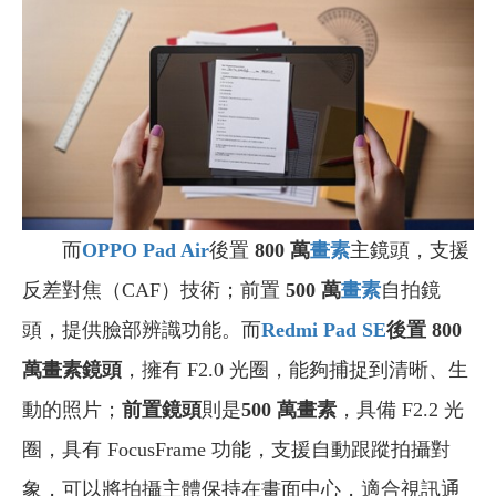
而
OPPO Pad Air
後置
800
萬
畫素
主鏡頭，支援
反差對焦（CAF）技術；前置
500
萬
畫素
自拍鏡
頭，提供臉部辨識功能。而
Redmi Pad SE
後置 800
萬畫素鏡頭
，擁有 F2.0 光圈，能夠捕捉到清晰、生
動的照片；
前置鏡頭
則是
500 萬畫素
，具備 F2.2 光
圈，具有 FocusFrame 功能，支援自動跟蹤拍攝對
象，可以將拍攝主體保持在畫面中心，適合視訊通