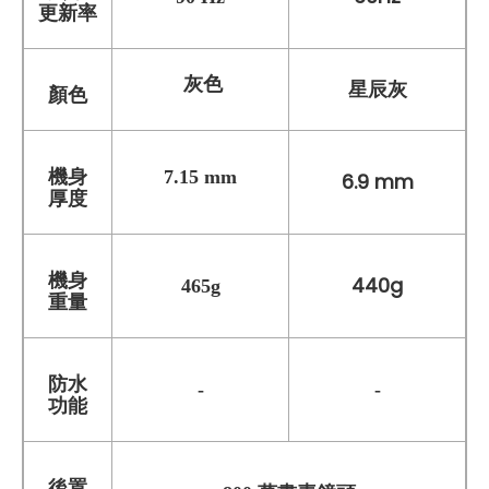
更新率
灰色
星辰灰
顏色
機身
7.15
mm
6.9 mm
厚度
機身
440g
465
g
重量
防水
-
-
功能
後置