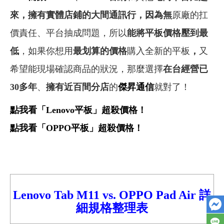
來，擁有實體店鋪的大間通訊行，因為無
原廠的扛
價責任、平台抽成問題，所以
能將平板價格壓到最
低
，如果你想用
最划算的價格
購入全新的平板
，
又
希望能現場確認商品的狀況，那麼選擇
在台經營已
30多年
、
擁有近百間分店
的
傑昇通信
就對了！
點我看「Lenovo
平板」超殺價格！
點我看「OPPO
平板」超殺價格！
Lenovo Tab M11 vs.
OPPO Pad Air
詳
細
規格整理表