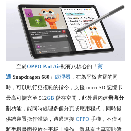
至於
OPPO Pad Air
配有八核心的「
高
通
Snapdragon 680
」
處理器
，在為平板省電的同
時，可以執行更複雜的指令，支援 microSD 記憶卡
最高可擴充至 512
GB
儲存空間，此外還內建
螢幕分
割
功能，能同時處理多個分頁或應用程式，同時提
供跨裝置操作體驗，透過連接
OPPO
手機，不僅可
將手機畫面投放在平板上操作，還具有共享剪貼簿