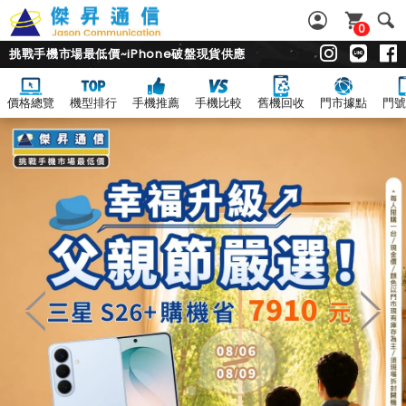
0
挑戰手機市場最低價~iPhone破盤現貨供應
價格總覽
機型排行
手機推薦
手機比較
舊機回收
門市據點
門號