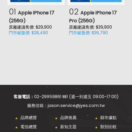
01
02
Apple iPhone 17
Apple iPhone 17
(256G)
Pro (256G)
(
原廠建議售價: $29,900
原廠建議售價: $39,900
門市破盤價: $28,490
門市破盤價: $36,790
價
原
門
客服電話：
02-29959861 轉1 (週一到週五 09:00-17:00)
jason.service@jyes.com.tw
品牌總覽
品牌推薦
縣市據點
電信總覽
新知主題
類別比較