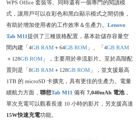
WPS Office 套裝等。同時還有一個專門的閱讀模
式，讓用戶可以在彩色和黑白顯示模式之間切換，
有助於增加使用者的工作效率＆生產力。
Lenovo
Tab M11
提供了三種規格配置，基本款儲存容量空
間內建「4
GB
RAM
＋64
GB
ROM
」、「4
GB
RAM
＋128
GB
ROM
」，主要用於串流影片。至於高階配
置則是「8
GB
RAM
＋128
GB
ROM
」，並支援最高
1TB 的 microSD 卡擴充，具有更佳的生產力。電量
續航力方面，
聯想
Tab M11
備有
7,040mAh 電池
，
單次充電可以觀看長達 10 小時的影片，另支援高達
15W快速充電
功能。