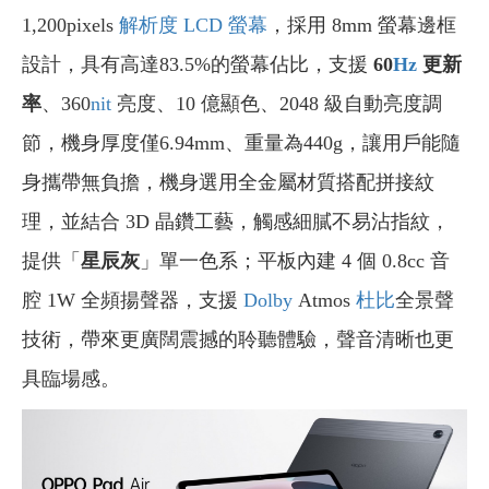
1,200pixels
解析度
LCD 螢幕
，採用 8mm 螢幕邊框
設計，具有高達83.5%的螢幕佔比，支援
60
Hz
更新
率
、360
nit
亮度、10 億顯色、2048 級自動亮度調
節，機身厚度僅6.94mm、重量為440g，讓用戶能隨
身攜帶無負擔，機身選用全金屬材質搭配拼接紋
理，並結合 3D 晶鑽工藝，觸感細膩不易沾指紋，
提供「
星辰灰
」單一色系；平板內建 4 個 0.8cc 音
腔 1W 全頻揚聲器，支援
Dolby
Atmos
杜比
全景聲
技術，帶來更廣闊震撼的聆聽體驗，聲音清晰也更
具臨場感。