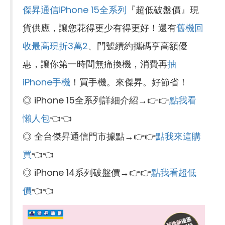
傑昇通信iPhone 15全系列
『超低破盤價』現
貨供應，讓您花得更少有得更好！還有
舊機回
收最高現折3萬2
、門號續約攜碼享高額優
惠，讓你第一時間無痛換機，消費再
抽
iPhone手機
！買手機。來傑昇。好節省！
◎ iPhone 15全系列詳細介紹→👉👉
點我看
懶人包
👈👈
◎ 全台傑昇通信門市據點→👉👉
點我來這購
買
👈👈
◎ iPhone 14系列破盤價→👉👉
點我看超低
價
👈👈