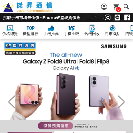
0
挑戰手機市場最低價~iPhone破盤現貨供應
價格總覽
機型排行
手機推薦
手機比較
舊機回收
門市據點
門號