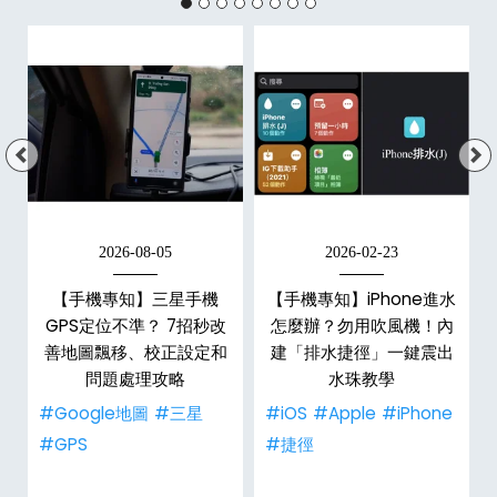
2026-08-05
2026-02-23
白
【手機專知】三星手機
【手機專知】iPhone進水
關
GPS定位不準？ 7招秒改
怎麼辦？勿用吹風機！內
整
善地圖飄移、校正設定和
建「排水捷徑」一鍵震出
問題處理攻略
水珠教學
#Google地圖
#三星
#iOS
#Apple
#iPhone
#GPS
#捷徑