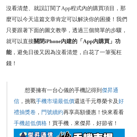
沒看清楚、就誤訂閱了App程式內的購買項目，那
麼可以今天這篇文章肯定可以解決你的困擾！我們
只要跟著下面的圖文教學，透過三個簡單的步驟，
就可以直接
關閉
iPhone內建的「App內購買」功
能
，避免日後又因為沒看清楚，白花了一筆冤枉
錢！
想要擁有一台心儀的手機記得到
傑昇通
信
，挑戰
手機市場最低價
還送千元尊榮卡及
好
禮抽獎卷
，
門號續約
再享高額優惠！快來看看
手機超低價格
！買手機．來傑昇．好節省！