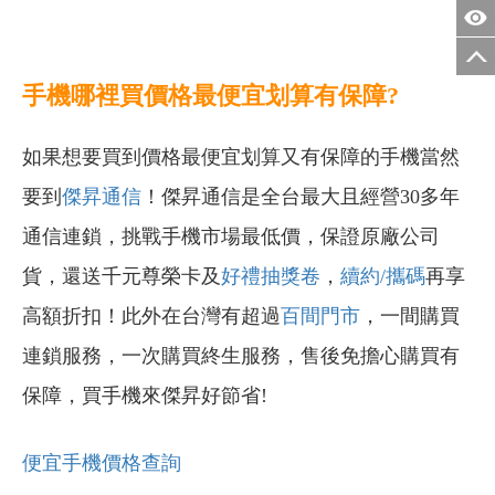
手機哪裡買價格最便宜划算有保障?
如果想要買到價格最便宜划算又有保障的手機當然
要到
傑昇通信
！傑昇通信是全台最大且經營30多年
通信連鎖，挑戰手機市場最低價，保證原廠公司
貨，還送千元尊榮卡及
好禮抽獎卷
，
續約/攜碼
再享
高額折扣！此外在台灣有超過
百間門市
，一間購買
連鎖服務，一次購買終生服務，售後免擔心購買有
保障，買手機來傑昇好節省!
便宜手機價格查詢