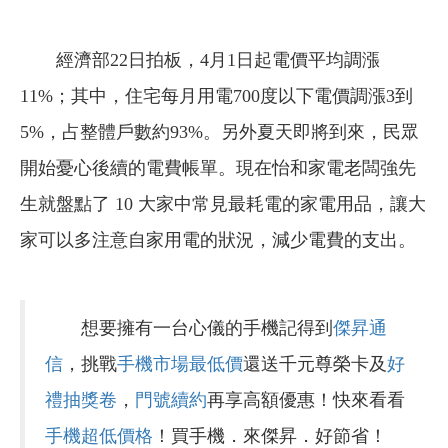
經濟部22日拍板，4月1日起電價平均調漲
11%；其中，住宅每月用電700度以下電價調漲3到
5%，占整體戶數約93%。另外夏天即將到來，民眾
開始憂心後續的電費帳單。現在怡和家電老闆強先
生就盤點了 10 大家中常見最耗電的家電用品，讓大
家可以多注意自家用電的狀況，減少電費的支出。
想要擁有一台心儀的手機記得到
傑昇通
信
，挑戰
手機市場最低價
還送千元尊榮卡及
好
禮抽獎卷
，
門號續約
再享高額優惠！快來看看
手機超低價格
！買手機．來傑昇．好節省！