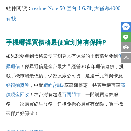
延伸閱讀：
realme Note 50 登台！6.7吋大螢幕4000
有找
手機哪裡買價格最便宜划算有保障?
如果想要買到價格最便宜划算又有保障的手機當然要到
傑
昇通信
！傑昇通信是全台最大且經營30多年通信連鎖，挑
戰手機市場最低價，保證原廠公司貨，還送千元尊榮卡及
好禮抽獎卷
，申辦
續約/攜碼
享高額優惠，持舊手機再享
高
價現金回收
！
在台灣有超過
百間門市
，一間購買連鎖服
務，一次購買終生服務，售後免擔心購買有保障，買手機
來傑昇好節省！