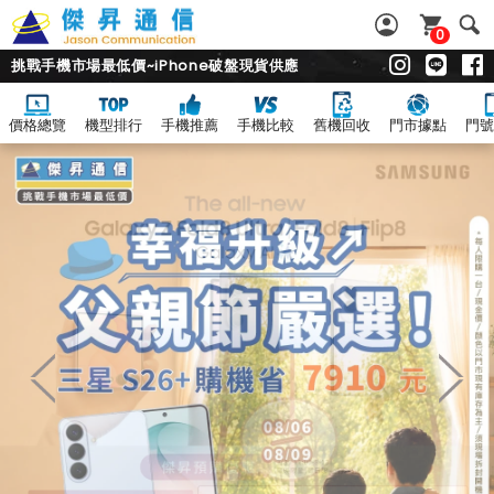
0
挑戰手機市場最低價~iPhone破盤現貨供應
價格總覽
機型排行
手機推薦
手機比較
舊機回收
門市據點
門號