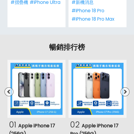
#摺疊機
#iPhone Ultra
#新機消息
#iPhone 18 Pro
#iPhone 18 Pro Max
暢銷排行榜
01
02
Apple iPhone 17
Apple iPhone 17
(256G)
Pro (256G)
(