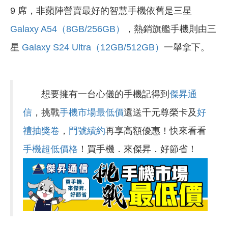
9 席，非蘋陣營賣最好的智慧手機依舊是三星
Galaxy A54（8GB/256GB）
，熱銷旗艦手機則由三
星
Galaxy S24 Ultra（12GB/512GB）
一舉拿下。
想要擁有一台心儀的手機記得到
傑昇通
信
，挑戰
手機市場最低價
還送千元尊榮卡及
好
禮抽獎卷
，
門號續約
再享高額優惠！快來看看
手機超低價格
！買手機．來傑昇．好節省！