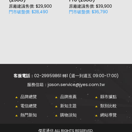
原廠建議售價: $29,900
原廠建議售價: $39,900
原
門市破盤價: $28,490
門市破盤價: $36,790
門
價
客服電話：
02-29959861 轉1 (週一到週五 09:00-17:00)
jason.service@jyes.com.tw
品牌總覽
品牌推薦
縣市據點
電信總覽
新知主題
類別比較
熱門新知
購物須知
網站導覽
傑昇通信 ALL RIGHTS RESERVED.