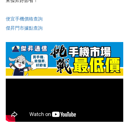
來傑昇好節省！
便宜手機價格查詢
傑昇門市據點查詢