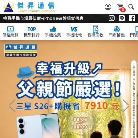
0
挑戰手機市場最低價~iPhone破盤現貨供應
價格總覽
機型排行
手機推薦
手機比較
舊機回收
門市據點
門號