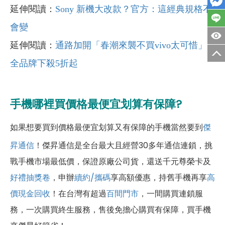
延伸閱讀：
Sony 新機大改款？官方：這經典規格不
會變
延伸閱讀：
通路加開「春潮來襲不買vivo太可惜」
全品牌下殺5折起
手機哪裡買價格最便宜划算有保障?
如果想要買到價格最便宜划算又有保障的手機當然要到
傑
昇通信
！傑昇通信是全台最大且經營30多年通信連鎖，挑
戰手機市場最低價，保證原廠公司貨，還送千元尊榮卡及
好禮抽獎卷
，申辦
續約/攜碼
享高額優惠，持舊手機再享
高
價現金回收
！
在台灣有超過
百間門市
，一間購買連鎖服
務，一次購買終生服務，售後免擔心購買有保障，買手機