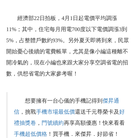
經濟部22日拍板，4月1日起電價平均調漲
11%；其中，住宅每月用電700度以下電價調漲3到
5%，占整體戶數約93%。另外夏天即將到來，民眾
開始憂心後續的電費帳單，尤其是像小編這種離不
開冷氣的，現在小編也來跟大家分享空調省電的招
數，供想省電的大家參考喔！
想要擁有一台心儀的手機記得到
傑昇通
信
，挑戰
手機市場最低價
還送千元尊榮卡及
好
禮抽獎卷
，
門號續約
再享高額優惠！快來看看
手機超低價格
！買手機．來傑昇．好節省！