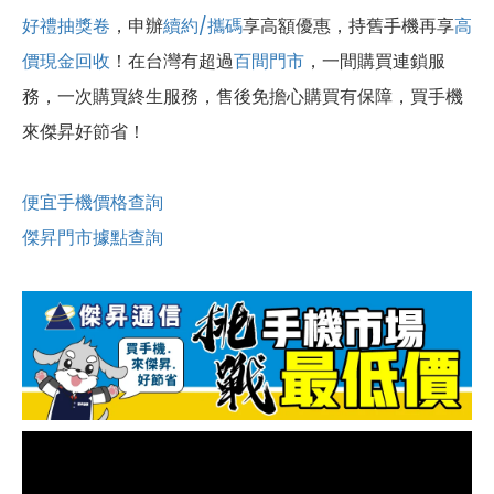
好禮抽獎卷
，申辦
續約/攜碼
享高額優惠，持舊手機再享
高
價現金回收
！
在台灣有超過
百間門市
，一間購買連鎖服
務，一次購買終生服務，售後免擔心購買有保障，買手機
來傑昇好節省！
便宜手機價格查詢
傑昇門市據點查詢