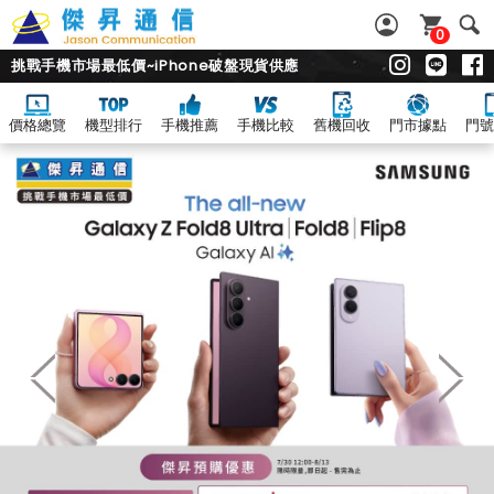
0
挑戰手機市場最低價~iPhone破盤現貨供應
價格總覽
機型排行
手機推薦
手機比較
舊機回收
門市據點
門號