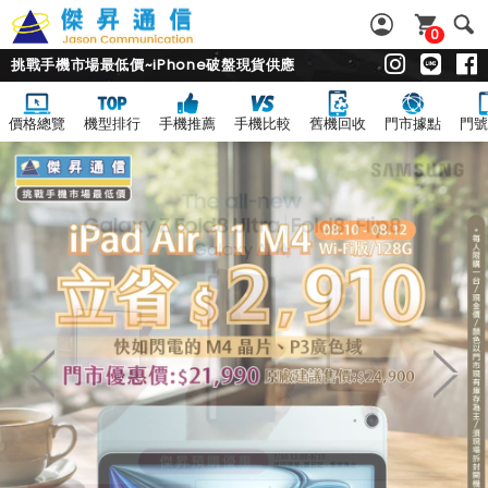
0
挑戰手機市場最低價~iPhone破盤現貨供應
價格總覽
機型排行
手機推薦
手機比較
舊機回收
門市據點
門號