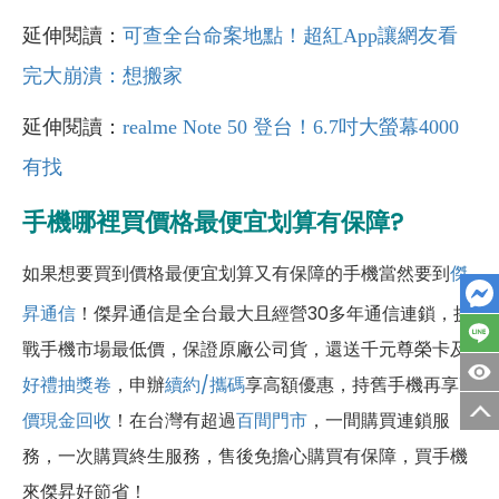
延伸閱讀：
可查全台命案地點！超紅App讓網友看
完大崩潰：想搬家
延伸閱讀：
realme Note 50 登台！6.7吋大螢幕4000
有找
手機哪裡買價格最便宜划算有保障?
如果想要買到價格最便宜划算又有保障的手機當然要到
傑
昇通信
！傑昇通信是全台最大且經營30多年通信連鎖，挑
戰手機市場最低價，保證原廠公司貨，還送千元尊榮卡及
好禮抽獎卷
，申辦
續約/攜碼
享高額優惠，持舊手機再享
高
價現金回收
！
在台灣有超過
百間門市
，一間購買連鎖服
務，一次購買終生服務，售後免擔心購買有保障，買手機
來傑昇好節省！