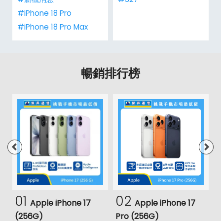
#iPhone 18 Pro
#iPhone 18 Pro Max
暢銷排行榜
01
02
Apple iPhone 17
Apple iPhone 17
(256G)
Pro (256G)
(