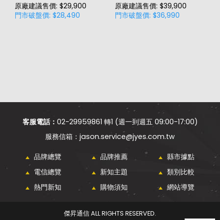
原廠建議售價: $29,900
原廠建議售價: $39,900
原
門市破盤價: $28,490
門市破盤價: $36,990
門
客服電話：
02-29959861 轉1 (週一到週五 09:00-17:00)
jason.service@jyes.com.tw
品牌總覽
品牌推薦
縣市據點
電信總覽
新知主題
類別比較
熱門新知
購物須知
網站導覽
傑昇通信 ALL RIGHTS RESERVED.