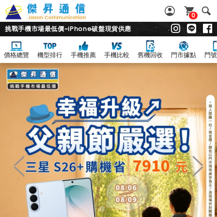
0
挑戰手機市場最低價~iPhone破盤現貨供應
價格總覽
機型排行
手機推薦
手機比較
舊機回收
門市據點
門號