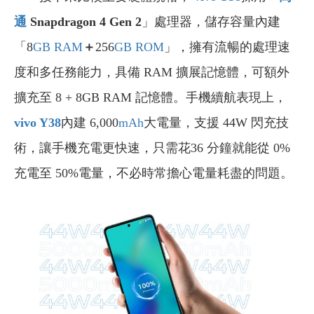
通
Snapdragon 4 Gen 2
」處理器，儲存容量內建
「8
GB
RAM
＋
256
GB
ROM
」，擁有流暢的處理速
度和多任務能力，具備 RAM 擴展記憶體，可額外
擴充至 8 + 8GB RAM 記憶體。手機續航表現上，
vivo Y38
內建 6,000
mAh
大電量，支援 44W 閃充技
術，讓手機充電更快速，只需花36 分鐘就能從 0%
充電至 50%電量，不必時常擔心電量耗盡的問題。