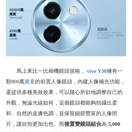
馬上來比一比相機鏡頭規格，
vivo Y38
擁有一
顆800萬
畫素
的前置人像鏡頭，內建人像補光功能，
還提供多種美妝效果，可以隨心所欲地調整自己的
外觀，無論光線如何，這個鏡頭都能夠拍攝出柔
和、自然的皮膚色調，並保留細節豐富的人像照
片，讓自拍更加出色。而
後置雙鏡頭組合
為
5,000