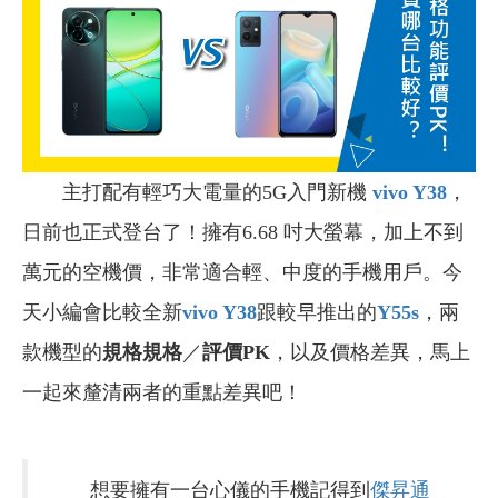
主打配有輕巧大電量的5G入門新機
vivo Y38
，
日前也正式登台了！擁有6.68 吋大螢幕，加上不到
萬元的空機價，非常適合輕、中度的手機用戶。今
天小編會比較全新
vivo Y38
跟較早推出的
Y55s
，兩
款機型的
規格規格
／
評價PK
，以及價格差異，馬上
一起來釐清兩者的重點差異吧！
想要擁有一台心儀的手機記得到
傑昇通