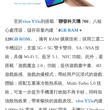
至於
vivo Y55s
則搭載「
聯發科天璣 700
」八核
心處理器，儲存容量內建「
4
GB
RAM
＋
128
GB
ROM
」，擁有 RAM 擴展技術；採用三選二
卡槽設計，支援 5G + 5G 雙卡雙待、SA / NSA 技
術，具備 Wi-Fi 5、藍牙 5.1、NFC 功能。此外，還
搭載「遊戲魔盒 2.0」功能，提供遊戲畫中畫、4D
遊戲振感、遊戲勿擾模式，帶給用戶沉浸式的遊戲
體驗；搭配五重液冷散熱系統、Multi-Turbo 5.0 技
術，可進一步提升手機運行效能不再卡頓，同時加
強散熱效果，帶來暢快的遊戲表現。
vivo Y55s
內建
5,000mAh 電池，支援 18W 閃充、天璣5G UltraSave