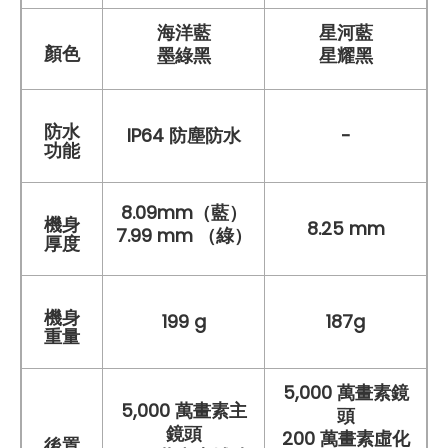
海洋藍
星河藍
顏色
墨綠黑
星耀黑
防水
IP64 防塵防水
-
功能
8.09mm（藍）
機身
8.25 mm
7.99 mm （綠）
厚度
機身
199 g
187g
重量
5,000 萬畫素鏡
5,000 萬畫素主
頭
鏡頭
200 萬畫素虛化
後置