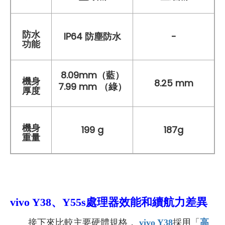
防水
IP64 防塵防水
-
功能
8.09mm（藍）
機身
8.25 mm
7.99 mm （綠）
厚度
機身
199 g
187g
重量
vivo Y38、Y55s處理器
效能和續航力差異
接下來比較主要硬體規格，
vivo Y38
採用「
高