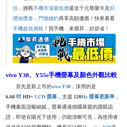
信
，挑戰
手機市場最低價
還送千元尊榮卡及
好
禮抽獎卷
，
門號續約
再享高額優惠！快來看看
手機超低價格
！買手機．來傑昇．好節省！
vivo Y38、Y55s
手機螢幕及顏色外觀比較
首先是新上市的
vivo Y38
，採用的是
6.68
吋
HD+
LCD
螢幕
，支援
120
Hz
螢幕更新率
，
手機畫面流暢細膩，螢幕通過德國萊茵的護眼認
證，即使在陽光下使用，仍能清晰可見，為使用者