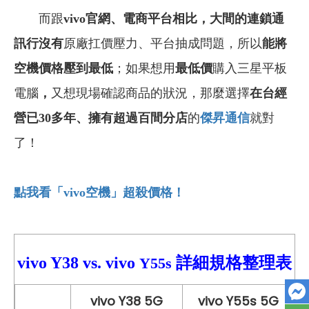
而跟
vivo官網、
電商平台相比，大間的連鎖通
訊行沒有
原廠扛價壓力、平台抽成問題，所以
能將
空機價格壓到最低
；如果想用
最低價
購入三星平板
電腦
，
又想現場確認商品的狀況，那麼選擇
在台經
營已30多年
、
擁有超過百間分店
的
傑昇通信
就對
了！
點我看「vivo
空機」超殺價格！
vivo Y38
vs.
vivo
詳細
規格整理表
Y55s
vivo Y38 5G
vivo Y55s 5G