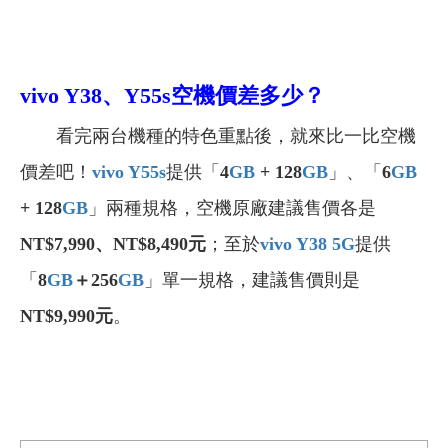
vivo Y38、Y55s空機
價差多少？
看完兩台機種的特色重點後，就來比一比空機
價差吧！
vivo Y55s
提供「
4
GB
+ 128
GB
」、「
6
GB
+ 128
GB
」兩種規格，空機原廠建議售價各是
NT$7,990、NT$8,490元
；至於
vivo Y38 5G
提供
「
8
GB
＋256
GB
」單一規格，建議售價則是
NT$9,990元
。