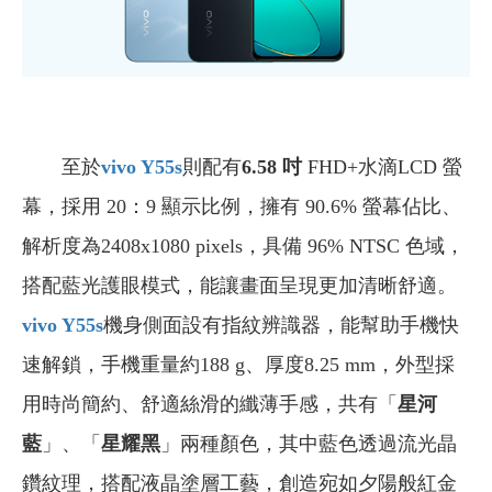
至於
vivo Y55s
則配有
6.58 吋
FHD+水滴LCD 螢
幕，採用 20：9 顯示比例，擁有 90.6% 螢幕佔比、
解析度為2408x1080 pixels，具備 96% NTSC 色域，
搭配藍光護眼模式，能讓畫面呈現更加清晰舒適。
vivo Y55s
機身側面設有指紋辨識器，能幫助手機快
速解鎖，手機重量約188 g、厚度8.25 mm，外型採
用時尚簡約、舒適絲滑的纖薄手感，共有「
星河
藍
」、「
星耀黑
」兩種顏色，其中藍色透過流光晶
鑽紋理，搭配液晶塗層工藝，創造宛如夕陽般紅金