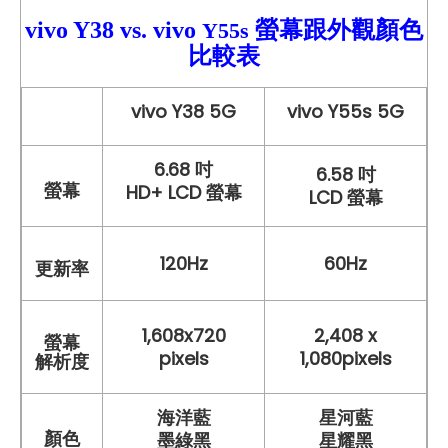
vivo Y38
vs.
vivo
螢幕跟外觀顏色
Y55s
比較
表
vivo Y38 5G
vivo Y55s 5G
6.68 吋
6.58 吋
螢幕
HD+ LCD 螢幕
LCD 螢幕
120Hz
60Hz
更新率
1,608x720
2,408 x
螢幕
pixels
1,080pixels
解析度
海洋藍
星河藍
顏色
墨綠黑
星耀黑