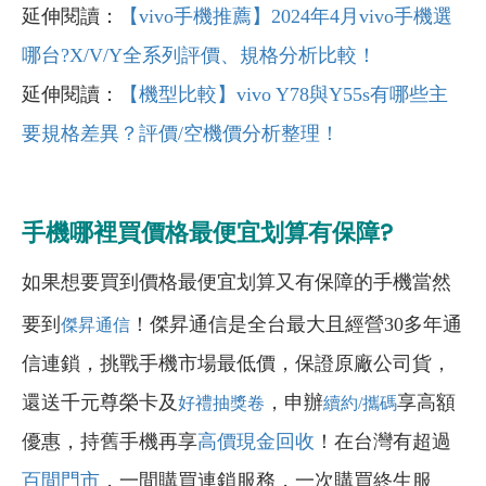
延伸閱讀：
【vivo手機推薦】2024年4月vivo手機選
哪台?X/V/Y全系列評價、規格分析比較！
延伸閱讀：
【機型比較】vivo Y78與Y55s有哪些主
要規格差異？評價/空機價分析整理！
手機哪裡買價格最便宜划算有保障?
如果想要買到價格最便宜划算又有保障的手機當然
要到
！傑昇通信是全台最大且經營30多年通
傑昇通信
信連鎖，挑戰手機市場最低價，保證原廠公司貨，
還送千元尊榮卡及
，申辦
享高額
好禮抽獎卷
續約/攜碼
優惠，持舊手機再享
高價現金回收
！在台灣有超過
百間門市
，一間購買連鎖服務，一次購買終生服