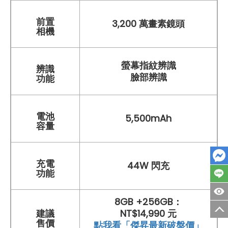
前置
3,200 萬畫素鏡頭
相機
螢幕指紋辨識
辨識
臉部辨識
功能
電池
5,500mAh
容量
充電
44W 閃充
功能
8GB +256GB：
建議
NT$14,990 元
售價
點我看「傑昇最新破盤價」