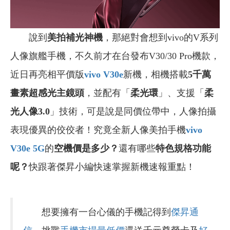
說到
美拍補光神機
，那絕對會想到vivo的V系列
人像旗艦手機，不久前才在台發布V30/30 Pro機款，
近日再亮相平價版
vivo V30e
新機，相機搭載
5千萬
畫素超感光主鏡頭
，並配有「
柔光環
」、支援「
柔
光人像3.0
」技術，可是說是同價位帶中，人像拍攝
表現優異的佼佼者！究竟全新人像美拍手機
vivo
V30e 5G
的
空機價是多少？
還有哪些
特色規格功能
呢？
快跟著傑昇小編快速掌握新機速報重點！
想要擁有一台心儀的手機記得到
傑昇通