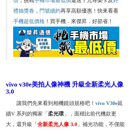
信
，挑戰
手機市場最低價
還送千元尊榮卡及
好
禮抽獎卷
，
門號續約
再享高額優惠！快來看看
手機超低價格
！買手機．來傑昇．好節省！
vivo v30e美拍人像神機 升級全新柔光人像
3.0
讓我們先來看到相機鏡頭規格吧！
vivo V30e
延
續V 系列的獨家「
柔光環
」，面積比前代機款更
大，還升級「
全新柔光人像 3.0
」補光功能，不僅能