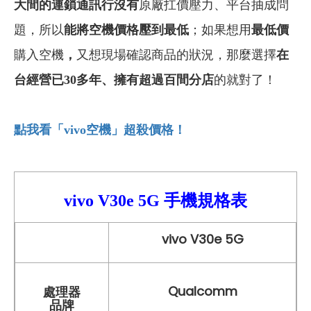
大間的連鎖通訊行沒有
原廠扛價壓力、平台抽成問
題，所以
能將空機價格壓到最低
；如果想用
最低價
購入空機
，
又想現場確認商品的狀況，那麼選擇
在
台經營已30多年
、
擁有超過百間分店
的就對了！
點我看「vivo
空機」超殺價格！
vivo V30
e 5G 手機
規格表
vivo V30e 5G
Qualcomm
處理器
品牌