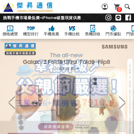
0
挑戰手機市場最低價~iPhone破盤現貨供應
價格總覽
機型排行
手機推薦
手機比較
舊機回收
門市據點
門號