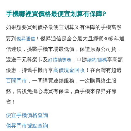
手機哪裡買價格最便宜划算有保障?
如果想要買到價格最便宜划算又有保障的手機當然
要到
！傑昇通信是全台最大且經營30多年通
傑昇通信
信連鎖，挑戰手機市場最低價，保證原廠公司貨，
還送千元尊榮卡及
，申辦
享高額
好禮抽獎卷
續約/攜碼
優惠，持舊手機再享
高價現金回收
！在台灣有超過
百間門市
，一間購買連鎖服務，一次購買終生服
務，售後免擔心購買有保障，買手機來傑昇好節
省！
便宜手機價格查詢
傑昇門市據點查詢