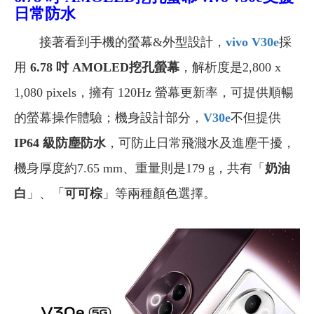
日常防水
接著看到手機的螢幕&外型設計，
vivo V30e
採
用
6.78 吋 AMOLED挖孔螢幕
，
解析度是2,800 x
1,080 pixels，
擁有 120Hz 螢幕更新率，可提供順暢
的螢幕操作體驗；機身設計部分，
V30e
不但提供
IP64 級防塵防水
，可防止日常飛濺水及進塵干擾，
機身厚度約7.65 mm、重量則是179 g
，共有「
奶油
白
」、「
可可棕
」等兩種顏色選擇。