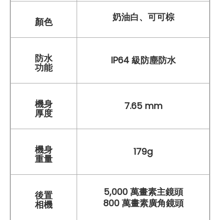
奶油白、可可棕
顏色
防水
IP64 級防塵防水
功能
機身
7.65 mm
厚度
機身
179g
重量
5,000 萬畫素主鏡頭
後置
800 萬畫素廣角鏡頭
相機