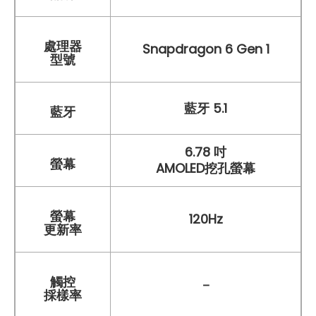
處理器
Snapdragon 6 Gen 1
型號
藍牙 5.1
藍牙
6.78 吋
螢幕
AMOLED挖孔螢幕
螢幕
120Hz
更新率
觸控
－
採樣率