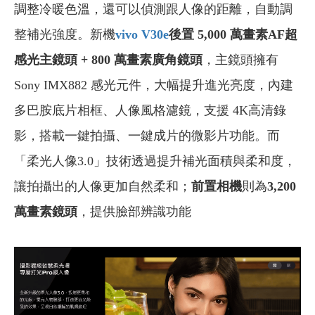
調整冷暖色溫，還可以偵測跟人像的距離，自動調
整補光強度。新機
vivo V30e
後置 5,000 萬畫素AF超
感光主鏡頭 + 800 萬畫素廣角鏡頭
，主鏡頭擁有
Sony IMX882 感光元件，大幅提升進光亮度，內建
多巴胺底片相框、人像風格濾鏡，支援 4K高清錄
影，搭載一鍵拍攝、一鍵成片的微影片功能。而
「柔光人像3.0」技術透過提升補光面積與柔和度，
讓拍攝出的人像更加自然柔和；
前置相機
則為
3,200
萬畫素鏡頭
，提供臉部辨識功能