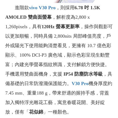
進階款
vivo V30 Pro
，則採用
6.78 吋 1.5K
AMOLED 雙曲面螢幕
，解析度為2,800 x
1,260pixels，具有
120Hz 螢幕更新率
，操作與觀影可
以更加順暢，同時具備 2,800nits 局部峰值亮度，戶
外或陽光下使用能夠清楚看見，更擁有 10.7 億色彩
顯示、100% DCI-P3 廣色域，顯示色彩呈現生動豐
富；內建光學螢幕指紋辨識，支付解鎖方便快捷。
手機選用雙曲面機身，支援
IP54 防塵防水等級
，具
備基礎的日常防潑濺保護能力。
V30 Pro
機身厚度約
7.45 mm、重量188 g，帶來舒適的握持手感，背蓋
加入獨特浮光雕花工藝，寓意春暖花開、美好綻
放，僅有「
花似錦
」一種顏色。