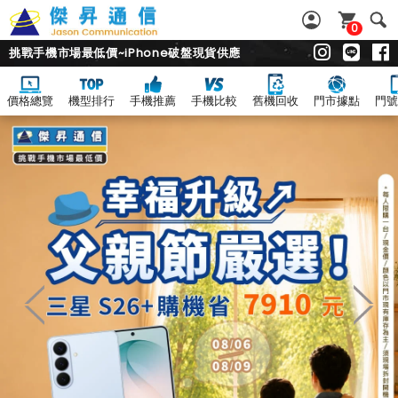
0
挑戰手機市場最低價~iPhone破盤現貨供應
價格總覽
機型排行
手機推薦
手機比較
舊機回收
門市據點
門號