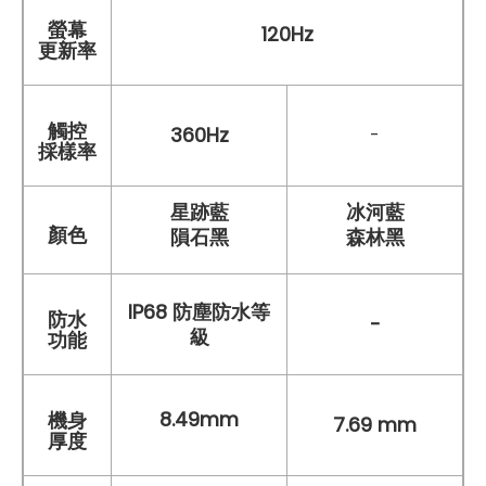
螢幕
120Hz
更新率
觸控
360Hz
-
採樣率
星跡藍
冰河藍
顏色
隕石黑
森林黑
IP68 防塵防水等
防水
-
級
功能
8.49mm
機身
7.69 mm
厚度