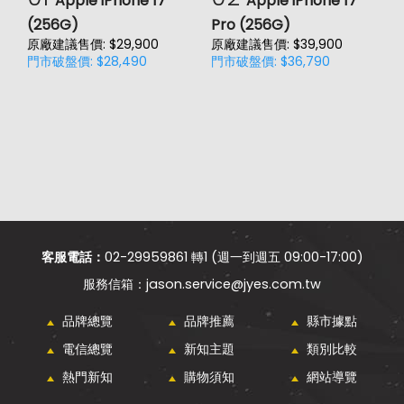
Apple iPhone 17
Apple iPhone 17
(256G)
Pro (256G)
(
原廠建議售價: $29,900
原廠建議售價: $39,900
原
門市破盤價: $28,490
門市破盤價: $36,790
門
客服電話：
02-29959861 轉1 (週一到週五 09:00-17:00)
jason.service@jyes.com.tw
品牌總覽
品牌推薦
縣市據點
電信總覽
新知主題
類別比較
熱門新知
購物須知
網站導覽