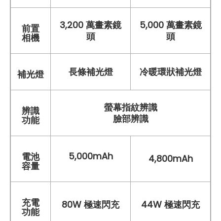
3,200 萬畫素鏡
5,000 萬畫素鏡
前置
頭
頭
相機
長條補光燈
冷暖環狀補光燈
補光燈
螢幕指紋辨識
辨識
臉部辨識
功能
5,000mAh
電池
4,800mAh
容量
充電
80W 極速閃充
44W
極速
閃充
功能