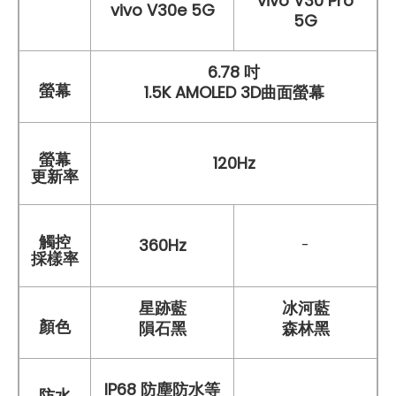
vivo V30 Pro
vivo V30e 5G
5G
6.78 吋
螢幕
1.5K AMOLED 3D曲面螢幕
螢幕
120Hz
更新率
觸控
360Hz
-
採樣率
星跡藍
冰河藍
顏色
隕石黑
森林黑
IP68 防塵防水等
防水