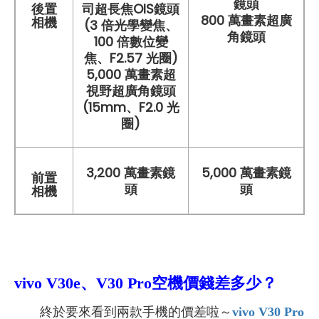
鏡頭
後置
司超長焦OIS鏡頭
800 萬畫素超廣
相機
(3 倍光學變焦、
角鏡頭
100 倍數位變
焦、F2.57 光圈)
5,000 萬畫素超
視野超廣角鏡頭
(15mm、F2.0 光
圈)
3,200 萬畫素鏡
5,000 萬畫素鏡
前置
頭
頭
相機
vivo V30e、V30 Pro空機
價錢差多少？
終於要來看到兩款手機的價差啦～
vivo V30 Pro