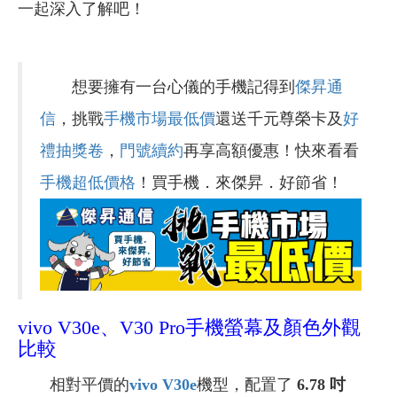
一起深入了解吧！
想要擁有一台心儀的手機記得到
傑昇通
信
，挑戰
手機市場最低價
還送千元尊榮卡及
好
禮抽獎卷
，
門號續約
再享高額優惠！快來看看
手機超低價格
！買手機．來傑昇．好節省！
vivo V30e、V30 Pro手機螢幕及顏色外觀
比較
相對平價的
vivo V30e
機型，配置了
6.78 吋