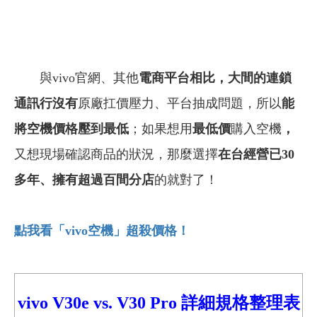
與vivo官網、其他
電商平台相比，大間的連鎖
通訊行沒有
原廠扛價壓力、平台抽成問題，所以
能
將空機價格壓到最低
；如果想用
最低價
購入空機
，
又想現場確認商品的狀況，那麼選擇
在台經營已30
多年
、
擁有超過百間分店
的就對了！
點我看「vivo
空機」超殺價格！
vivo V30e
vs.
V30 Pro
詳細
規格整理表