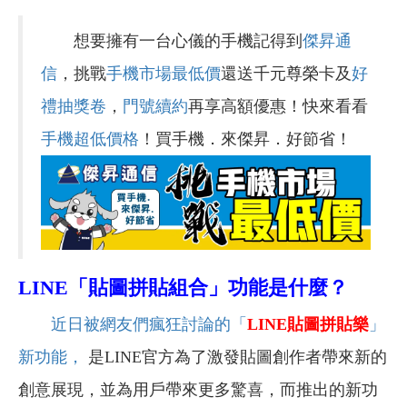
想要擁有一台心儀的手機記得到
傑昇通
信
，挑戰
手機市場最低價
還送千元尊榮卡及
好
禮抽獎卷
，
門號續約
再享高額優惠！快來看看
手機超低價格
！買手機．來傑昇．好節省！
LINE
「貼圖拼貼組合」功能是什麼？
近日被網友們瘋狂討論的「
LINE貼圖拼貼樂
」
新功能，
是LINE官方為了激發貼圖創作者帶來新的
創意展現，並為用戶帶來更多驚喜，而推出的新功