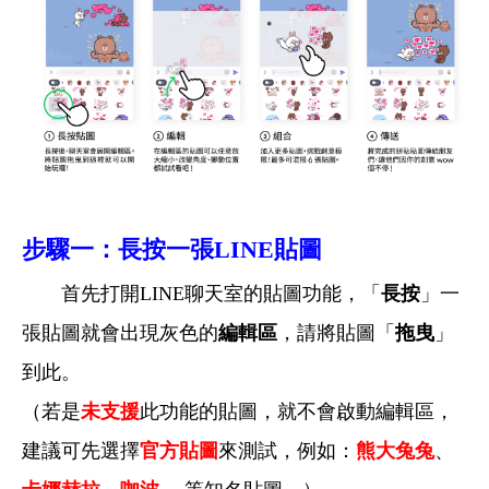
步驟一：長按一張LINE貼圖
首先打開LINE聊天室的貼圖功能，「
長按
」一
張貼圖就會出現灰色的
編輯區
，請將貼圖「
拖曳
」
到此。
（若是
未支援
此功能的貼圖，就不會啟動編輯區，
建議可先選擇
官方貼圖
來測試，例如：
熊大兔兔
、