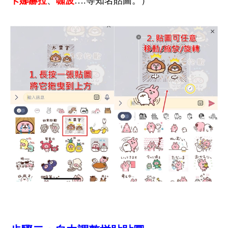
卡娜赫拉
、
咖波
….
等知名貼圖。）