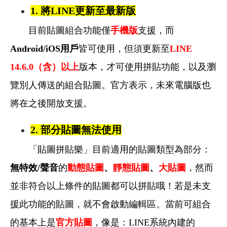
1.
將LINE更新至最新版
目前貼圖組合功能僅
手機版
支援，而
Android/iOS用戶
皆可使用，但須更新至
LINE
14.6.0
（含）以上
版本，才可使用拼貼功能，以及瀏
覽別人傳送的組合貼圖。
官方表示，未來電腦版也
將在之後開放支援。
2.
部分貼圖無法使用
「貼圖拼貼樂」目前適用的貼圖類型為部分：
無特效/聲音
的
動態貼圖
、
靜態貼圖
、
大貼圖
，然而
並非符合以上條件的貼圖都可以拼貼哦！
若是未支
援此功能的貼圖，就不會啟動編輯區。
當前可組合
的基本上是
官方貼圖
，像是：LINE系統內建的