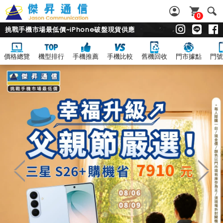
0
挑戰手機市場最低價~iPhone破盤現貨供應
價格總覽
機型排行
手機推薦
手機比較
舊機回收
門市據點
門號