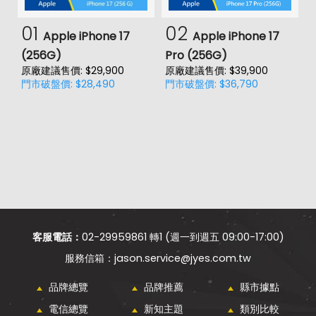
01
02
Apple iPhone 17
Apple iPhone 17
(256G)
Pro (256G)
(
原廠建議售價: $29,900
原廠建議售價: $39,900
原
門市破盤價: $28,490
門市破盤價: $36,790
門
客服電話：
02-29959861 轉1 (週一到週五 09:00-17:00)
jason.service@jyes.com.tw
品牌總覽
品牌推薦
縣市據點
電信總覽
新知主題
類別比較