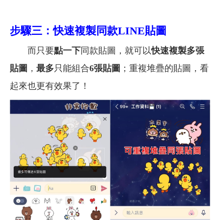
步驟三：快速複製同款LINE貼圖
而只要
點一下
同款貼圖，就可以
快速複製多張
貼圖
，
最多
只能組合
6張貼圖
；重複堆疊的貼圖，看
起來也更有效果了！