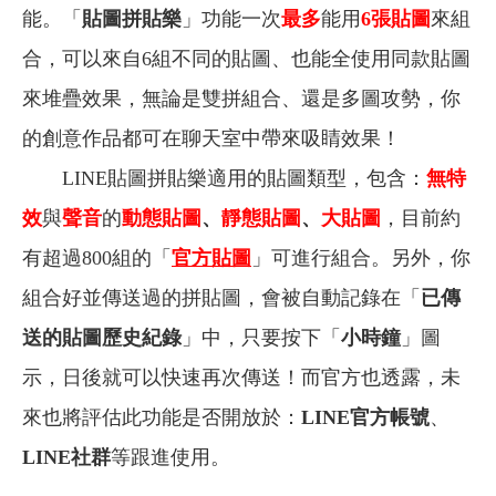
能。「
貼圖拼貼樂
」功能一次
最多
能用
6張貼圖
來組
合，可以來自6組不同的貼圖、也能全使用同款貼圖
來堆疊效果，無論是雙拼組合、還是多圖攻勢，你
的創意作品都可在聊天室中帶來吸睛效果！
LINE貼圖拼貼樂適用的貼圖類型，包含：
無特
效
與
聲音
的
動態貼圖
、
靜態貼圖
、
大貼圖
，目前約
有超過800組的「
官方貼圖
」可進行組合。另外，你
組合好並傳送過的拼貼圖，會被自動記錄在「
已傳
送的貼圖歷史紀錄
」中，只要按下「
小時鐘
」圖
示，日後就可以快速再次傳送！而官方也透露，未
來也將評估此功能是否開放於：
LINE官方帳號
、
LINE社群
等跟進使用。