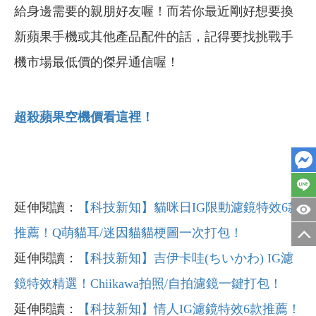
給身邊需要的親朋好友喔！而若你最近剛好想要換
新蘋果手機或其他產品配件的話，記得要找挑戰手
機市場最低價的傑昇通信喔！
超殺蘋果空機價看這裡！
延伸閱讀：
【科技新知】貓咪日IG限動濾鏡特效6款
推薦！Q萌貓耳/迷因貓貓梗圖一次打包！
延伸閱讀：
【科技新知】吉伊卡哇(
ちいかわ) IG
濾
鏡特效精選！Chiikawa
拍照/
自拍濾鏡一鍵打包！
延伸閱讀：
【科技新知】情人IG
濾鏡特效6
款推薦！