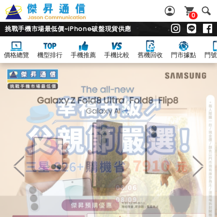
0
挑戰手機市場最低價~iPhone破盤現貨供應
價格總覽
機型排行
手機推薦
手機比較
舊機回收
門市據點
門號