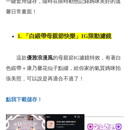
一鍵套用儲存，隨時在限時動態記錄媽咪美好的溫
馨日常畫面！
1. 「白緞帶母親節快樂」IG限動濾鏡
這款
優雅浪漫風
的母親節IG濾鏡特效，有著白
色緞帶＋康乃馨花仙子點綴，給你家的氣質媽咪拍
張美照，可以說是再適合不過了！
點我下載儲存！