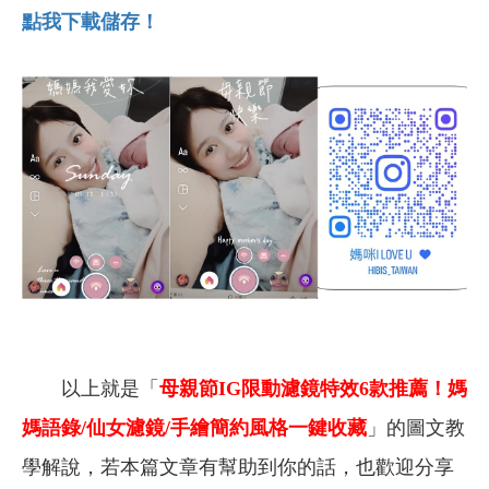
點我下載儲存！
以上就是「
母親節IG限動濾鏡特效6款推薦！媽
媽語錄/仙女濾鏡/手繪簡約風格一鍵收藏
」的圖文教
學解說，
若本篇文章有幫助到你的話，也歡迎分享