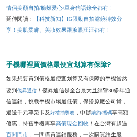
情侶美顏自拍/
臉頰愛心/
單身狗語錄全都有！
延伸閱讀：
【科技新知】IG
限動自拍濾鏡特效分
享！美肌柔膚、美妝效果跟淚眼汪汪都有！
手機哪裡買價格最便宜划算有保障?
如果想要買到價格最便宜划算又有保障的手機當然
要到
！傑昇通信是全台最大且經營30多年通
傑昇通信
信連鎖，挑戰手機市場最低價，保證原廠公司貨，
還送千元尊榮卡及
，申辦
享高額
好禮抽獎卷
續約/攜碼
優惠，持舊手機再享
高價現金回收
！在台灣有超過
百間門市
，一間購買連鎖服務，一次購買終生服