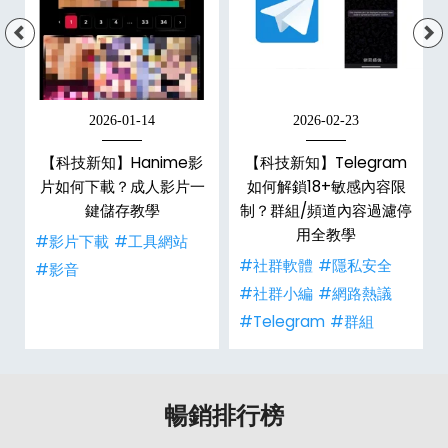
2026-01-14
2026-02-23
【科技新知】Hanime影
【科技新知】Telegram
戶
片如何下載？成人影片一
如何解鎖18+敏感內容限
鍵儲存教學
制？群組/頻道內容過濾停
用全教學
#影片下載
#工具網站
#社群軟體
#隱私安全
#影音
#社群小編
#網路熱議
#Telegram
#群組
暢銷排行榜