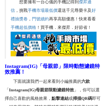
想要擁有一台心儀的手機記得到
傑昇通
信
，挑戰
手機市場最低價
還送千元尊榮卡及
好
禮抽獎卷
，
門號續約
再享高額優惠！快來看看
手機超低價格
！買手機．來傑昇．好節省！
Instagram(IG)「母親節」限時動態濾鏡特
效推薦！
下面就讓我們一起來看到小編推薦的
六款
「
Instagram(IG)
母親節限動濾鏡特效
」，你可以選
擇自己喜歡的風格效果，
點擊連結
或
掃描QR碼
即可