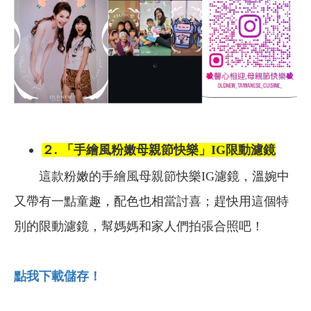
２. 「手繪風粉嫩母親節快樂」IG限動濾鏡
這款粉嫩的手繪風母親節快樂IG濾鏡，溫婉中
又帶有一點童趣，配色也相當討喜；趕快用這個特
別的限動濾鏡，幫媽媽和家人們拍張合照吧！
點我下載儲存！