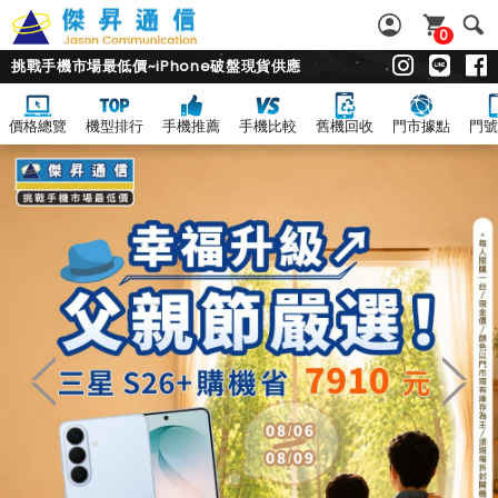
0
挑戰手機市場最低價~iPhone破盤現貨供應
價格總覽
機型排行
手機推薦
手機比較
舊機回收
門市據點
門號