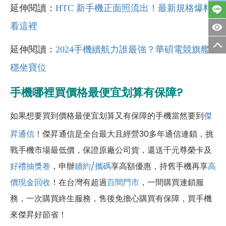
延伸閱讀：
HTC 新手機正面照流出！最新規格爆料
看這裡
延伸閱讀：
2024手機續航力誰最強？華碩電競旗艦
穩坐寶位
手機哪裡買價格最便宜划算有保障?
如果想要買到價格最便宜划算又有保障的手機當然要到
傑
昇通信
！傑昇通信是全台最大且經營30多年通信連鎖，挑
戰手機市場最低價，保證原廠公司貨，還送千元尊榮卡及
好禮抽獎卷
，申辦
續約/攜碼
享高額優惠，持舊手機再享
高
價現金回收
！
在台灣有超過
百間門市
，一間購買連鎖服
務，一次購買終生服務，售後免擔心購買有保障，買手機
來傑昇好節省！