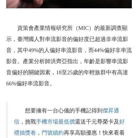
資策會產業情報研究所（MIC）的最新調查顯
示，臺灣國人對串流影音的偏好度已超過非串流影
音，其中49%的人偏好串流影音，而44%偏好非串流
影音。產業分析師洪齊亞指出，年齡是影響串流影
音偏好的關鍵因素，18至25歲的年輕族群中有高達
66%偏好串流影音。
想要擁有一台心儀的手機記得到
傑昇通
信
，挑戰
手機市場最低價
還送千元尊榮卡及
好
禮抽獎卷
，
門號續約
再享高額優惠！快來看看