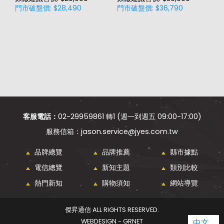
門市破盤價: $28,490
門市破盤價: $36,790
門
客服電話：
02-29959861 轉1 (週一到週五 09:00-17:00)
jason.service@jyes.com.tw
品牌總覽
品牌推薦
縣市據點
電信總覽
新知主題
類別比較
熱門新知
購物須知
網站導覽
傑昇通信 ALL RIGHTS RESERVED.
WEBDESIGN - GRNET
中文