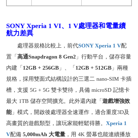
SONY Xperia
1 VI、1 V
處理器和電量續
航力差異
處理器規格比較上，前代
SONY Xperia 1 V
配
置「
高通Snapdragon 8 Gen2
」行動平台，儲存容量
內建「
12GB + 256GB
」、「
12GB + 512GB
」兩種
規格，採用雙面式結構設計的三選二 nano-SIM 卡插
槽，支援 5G + 5G 雙卡雙待，具備 microSD 記憶卡
最大 1TB 儲存空間擴充。此外還內建「
遊戲增強效
能
」模式，開啟後處理器全速運作，適合重度3D及
高畫質的遊戲類型，讓玩家能輕鬆得勝。
Xperia 1
V
配備
5,000mAh 大電量
，用 4K 螢幕也能連續播放