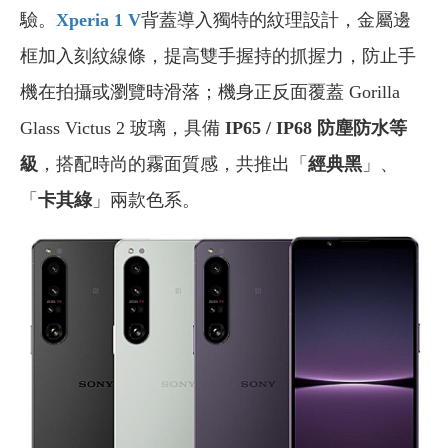
驗。
Xperia 1 V
背蓋導入獨特的紋理設計，金屬邊
框加入刻紋線條，提高雙手握持的抓握力，防止手
機在拍攝或瀏覽時滑落；機身正反面覆蓋 Gorilla
Glass Victus 2 玻璃，具備
IP65 / IP68 防塵防水等
級
，搭配時尚的霧面質感，共推出「
經典
黑
」、
「
卡其綠
」兩款色系。