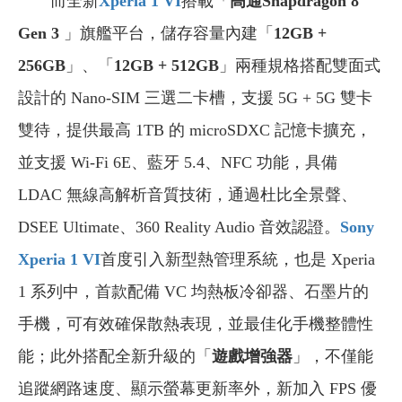
而全新
Xperia 1 VI
搭載「
高通Snapdragon 8
Gen 3
」旗艦平台，儲存容量內建「
12GB +
256GB
」、「
12GB + 512GB
」兩種規格搭配雙面式
設計的 Nano-SIM 三選二卡槽，支援 5G + 5G 雙卡
雙待，提供最高 1TB 的 microSDXC 記憶卡擴充，
並支援 Wi-Fi 6E、藍牙 5.4、NFC 功能，具備
LDAC 無線高解析音質技術，通過杜比全景聲、
DSEE Ultimate、360 Reality Audio 音效認證。
Sony
Xperia 1 VI
首度引入新型熱管理系統，也是 Xperia
1 系列中，首款配備 VC 均熱板冷卻器、石墨片的
手機，可有效確保散熱表現，並最佳化手機整體性
能；此外搭配全新升級的「
遊戲增強器
」，不僅能
追蹤網路速度、顯示螢幕更新率外，新加入 FPS 優