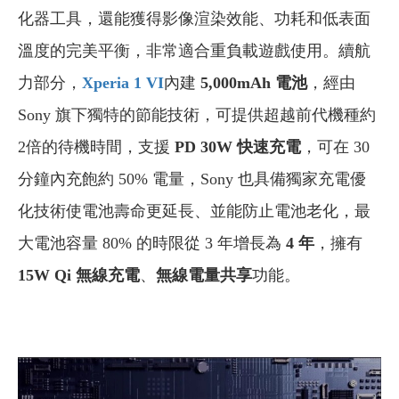
化器工具，還能獲得影像渲染效能、功耗和低表面
溫度的完美平衡，非常適合重負載遊戲使用。續航
力部分，
Xperia 1 VI
內建
5,000mAh 電池
，經由
Sony 旗下獨特的節能技術，可提供超越前代機種約
2倍的待機時間，支援
PD 30W 快速充電
，可在 30
分鐘內充飽約 50% 電量，Sony 也具備獨家充電優
化技術使電池壽命更延長、並能防止電池老化，最
大電池容量 80% 的時限從 3 年增長為
4 年
，擁有
15W Qi 無線充電
、
無線電量共享
功能。