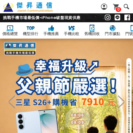
0
挑戰手機市場最低價~iPhone破盤現貨供應
價格總覽
機型排行
手機推薦
手機比較
舊機回收
門市據點
門號