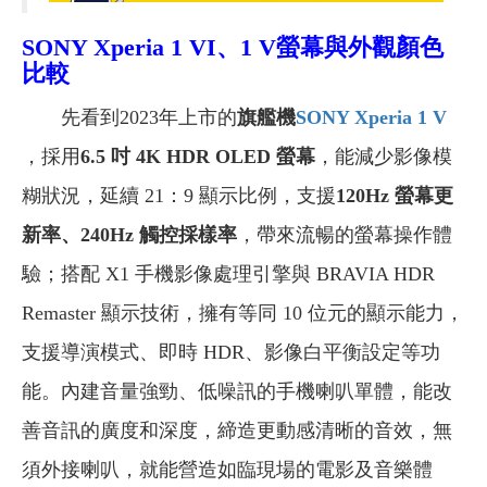
SONY Xperia
1 VI
、1 V
螢幕與外觀顏色
比較
先看到2023年上市的
旗艦機
SONY Xperia 1 V
，採用
6.5 吋 4K HDR OLED 螢幕
，能減少影像模
糊狀況，延續 21：9 顯示比例，支援
120Hz 螢幕更
新率、240Hz 觸控採樣率
，帶來流暢的螢幕操作體
驗；搭配 X1 手機影像處理引擎與 BRAVIA HDR
Remaster 顯示技術，擁有等同 10 位元的顯示能力，
支援導演模式、即時 HDR、影像白平衡設定等功
能。內建音量強勁、低噪訊的手機喇叭單體，能改
善音訊的廣度和深度，締造更動感清晰的音效，無
須外接喇叭，就能營造如臨現場的電影及音樂體