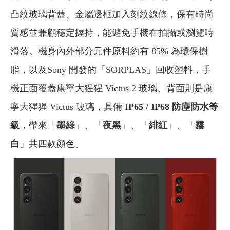
凸紋玻璃背蓋、金屬邊框加入刻紋線條，保有時尚
質感並兼顧穩定握持，能避免手機在拍攝或瀏覽時
滑落。機身內外部分元件原料約有 85% 為環保樹
脂，以及Sony 開發的「SORPLAS」回收塑料，手
機正面覆蓋康寧大猩猩 Victus 2 玻璃、背面則是康
寧大猩猩 Victus 玻璃，具備
IP65 / IP68 防塵防水等
級
，帶來「
墨綠
」、「
夜黑
」、「
緋紅
」、「
霧
白
」共四款顏色。