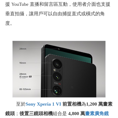
援 YouTube 直播和留言區互動，使用者介面也支援
垂直拍攝，讓用戶可以自由捕捉直式或橫式的角
度。
至於
Sony Xperia 1 VI
前置相機
為
1,200 萬畫素
鏡頭
；
後置三鏡頭相機
組合是
4,800 萬
畫素
廣角鏡