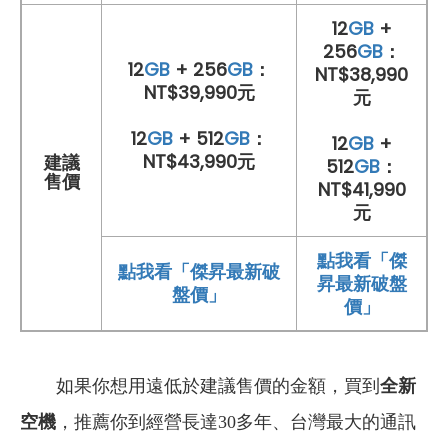
12
GB
+
256
GB
：
12
GB
+ 256
GB
：
NT$38,990
NT$39,990元
元
12
GB
+ 512
GB
：
12
GB
+
NT$43,990元
建議
512
GB
：
售價
NT$41,990
元
點我看「傑
點我看「傑昇最新破
昇最新破盤
盤價」
價」
如果你想用遠低於建議售價的金額，買到
全新
空機
，推薦你到經營長達30多年、台灣最大的通訊