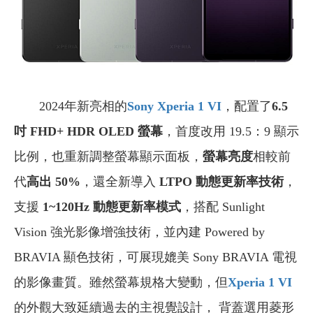
2024年新亮相的
Sony Xperia 1 VI
，配置了
6.5
吋 FHD+ HDR OLED 螢幕
，首度改用 19.5：9 顯示
比例，也重新調整螢幕顯示面板，
螢幕亮度
相較前
代
高出 50%
，還全新導入
LTPO 動態更新率技術
，
支援
1~120Hz 動態更新率模式
，搭配 Sunlight
Vision 強光影像增強技術，並內建 Powered by
BRAVIA 顯色技術，可展現媲美 Sony BRAVIA 電視
的影像畫質。雖然螢幕規格大變動，但
Xperia 1 VI
的外觀大致延續過去的主視覺設計， 背蓋選用菱形