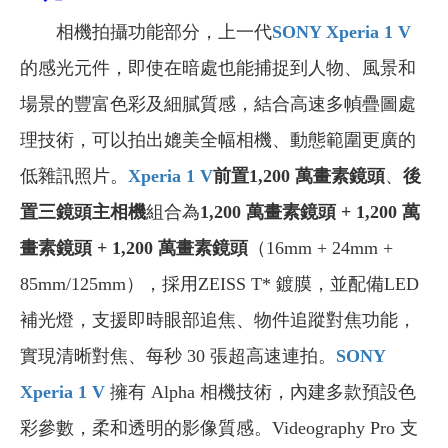
相機拍攝功能部分，上一代
SONY Xperia 1 V
的感光元件，即使在暗處也能捕捉到人物、風景和
場景的豐富色彩及細膩質感，結合高速多幀疊圖處
理技術，可以拍出媲美全幅相機、動態範圍更廣的
低雜訊照片。
Xperia 1 V
前置1,200 萬畫素鏡頭
、
後
置三鏡頭主相機
組合為
1,200 萬畫素鏡頭 + 1,200 萬
畫素鏡頭 + 1,200 萬畫素鏡頭
（16mm + 24mm +
85mm/125mm），採用ZEISS T* 鍍膜，並配備LED
補光燈，支援即時眼部追焦、物件追蹤對焦功能，
實現清晰對焦、每秒 30 張超高速連拍。
SONY
Xperia 1 V
擁有 Alpha 相機技術，內建多款預設色
彩參數，柔和透明的影像質感。Videography Pro 支