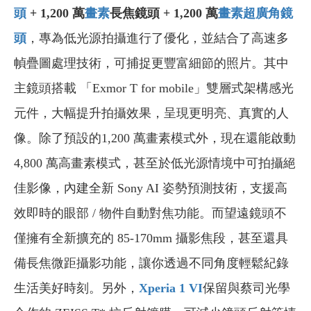
頭
+ 1,200 萬
畫素
長焦鏡頭 + 1,200 萬
畫素
超廣角鏡
頭
，專為低光源拍攝進行了優化，並結合了高速多
幀疊圖處理技術，可捕捉更豐富細節的照片。其中
主鏡頭搭載 「Exmor T for mobile」雙層式架構感光
元件，大幅提升拍攝效果，呈現更明亮、真實的人
像。除了預設的1,200 萬畫素模式外，現在還能啟動
4,800 萬高畫素模式，甚至於低光源情境中可拍攝絕
佳影像，內建全新 Sony AI 姿勢預測技術，支援高
效即時的眼部 / 物件自動對焦功能。而望遠鏡頭不
僅擁有全新擴充的 85-170mm 攝影焦段，甚至還具
備長焦微距攝影功能，讓你透過不同角度輕鬆紀錄
生活美好時刻。另外，
Xperia 1 VI
保留與蔡司光學