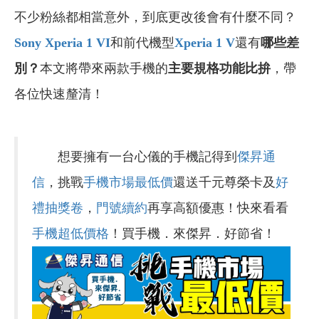
不少粉絲都相當意外，到底更改後會有什麼不同？
Sony Xperia 1 VI
和前代機型
Xperia 1 V
還有
哪些差
別？
本文將帶來兩款手機的
主要規格功能比拚
，帶
各位快速釐清！
想要擁有一台心儀的手機記得到
傑昇通
信
，挑戰
手機市場最低價
還送千元尊榮卡及
好
禮抽獎卷
，
門號續約
再享高額優惠！快來看看
手機超低價格
！買手機．來傑昇．好節省！