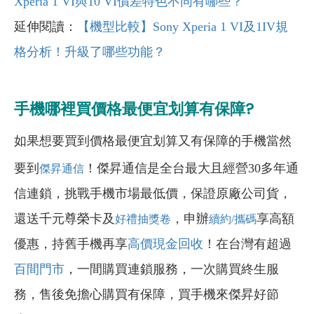
Xperia 1 VI
與10 VI
價差特色不同有哪些？
延伸閱讀：
【機型比較】Sony Xperia 1 VI
及1IV
規
格分析！升級了哪些功能？
手機哪裡買價格最便宜划算有保障?
如果想要買到價格最便宜划算又有保障的手機當然
要到
！傑昇通信是全台最大且經營30多年通
傑昇通信
信連鎖，挑戰手機市場最低價，保證原廠公司貨，
還送千元尊榮卡及
，申辦
享高額
好禮抽獎卷
續約/攜碼
優惠，持舊手機再享
高價現金回收
！在台灣有超過
百間門市
，一間購買連鎖服務，一次購買終生服
務，售後免擔心購買有保障，買手機來傑昇好節