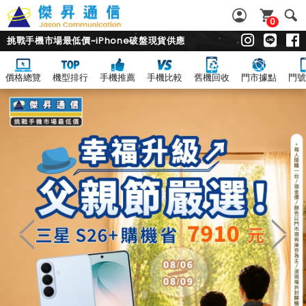
0
挑戰手機市場最低價~iPhone破盤現貨供應
價格總覽
機型排行
手機推薦
手機比較
舊機回收
門市據點
門號