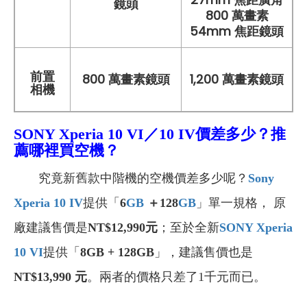
鏡頭
800 萬畫素
54mm 焦距鏡頭
前置
800 萬畫素鏡頭
1,200 萬畫素鏡頭
相機
SONY Xperia
10 VI／10 IV
價差多少？推
薦哪裡買空機？
究竟新舊款中階機的空機價差多少呢？
Sony
Xperia 10 IV
提供「
6
GB
＋128
GB
」單一規格， 原
廠建議售價是
NT$12,990
元
；至於全新
SONY Xperia
10 VI
提供「
8GB + 128GB
」，建議售價也是
NT$13,990 元
。兩者的價格只差了1千元而已。