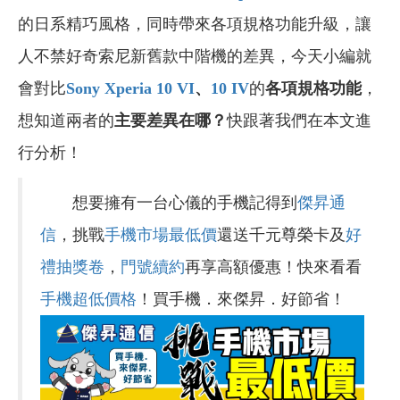
的日系精巧風格，同時帶來各項規格功能升級，讓
人不禁好奇索尼新舊款中階機的差異，今天小編就
會對比
Sony Xperia 10 VI
、
10 IV
的
各項規格功能
，
想知道兩者的
主要差異在哪？
快跟著我們在本文進
行分析！
想要擁有一台心儀的手機記得到
傑昇通
信
，挑戰
手機市場最低價
還送千元尊榮卡及
好
禮抽獎卷
，
門號續約
再享高額優惠！快來看看
手機超低價格
！買手機．來傑昇．好節省！