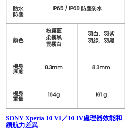
IP65 / IP68 防塵防水
防水
防塵
粉霧藍
羽白、羽紫
柔霧黑
顏色
羽綠、羽黑
雲霧白
機身
8.3mm
8.3mm
厚度
機身
164g
161 g
重量
SONY Xperia
10 VI／10 IV處理器
效能和
續航力差異