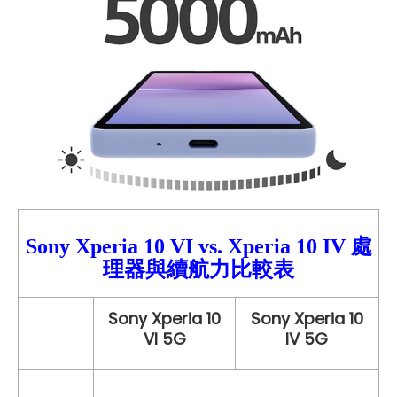
Sony Xperia 10 VI
vs.
Xperia
10 IV 處
理器與續航力比較表
Sony Xperia 10
Sony Xperia 10
VI 5G
IV 5G