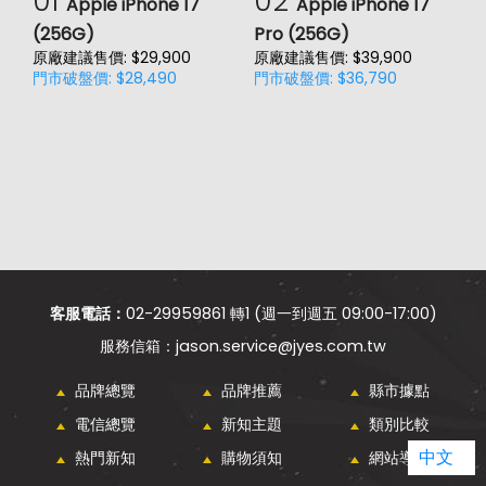
01
02
Apple iPhone 17
Apple iPhone 17
(256G)
Pro (256G)
(
原廠建議售價: $29,900
原廠建議售價: $39,900
原
門市破盤價: $28,490
門市破盤價: $36,790
門
客服電話：
02-29959861 轉1 (週一到週五 09:00-17:00)
jason.service@jyes.com.tw
品牌總覽
品牌推薦
縣市據點
電信總覽
新知主題
類別比較
中文
熱門新知
購物須知
網站導覽