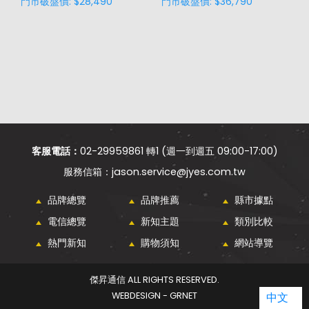
門市破盤價: $28,490
門市破盤價: $36,790
門
客服電話：
02-29959861 轉1 (週一到週五 09:00-17:00)
jason.service@jyes.com.tw
品牌總覽
品牌推薦
縣市據點
電信總覽
新知主題
類別比較
熱門新知
購物須知
網站導覽
傑昇通信 ALL RIGHTS RESERVED.
WEBDESIGN - GRNET
中文