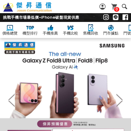
0
挑戰手機市場最低價~iPhone破盤現貨供應
價格總覽
機型排行
手機推薦
手機比較
舊機回收
門市據點
門號