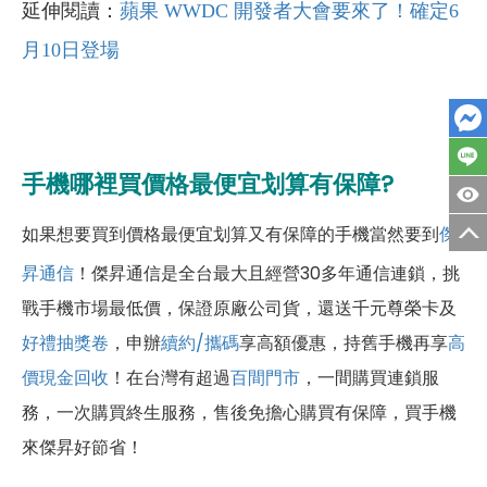
延伸閱讀：
蘋果 WWDC 開發者大會要來了！確定6
月10日登場
手機哪裡買價格最便宜划算有保障?
如果想要買到價格最便宜划算又有保障的手機當然要到
傑
昇通信
！傑昇通信是全台最大且經營30多年通信連鎖，挑
戰手機市場最低價，保證原廠公司貨，還送千元尊榮卡及
好禮抽獎卷
，申辦
續約/攜碼
享高額優惠，持舊手機再享
高
價現金回收
！
在台灣有超過
百間門市
，一間購買連鎖服
務，一次購買終生服務，售後免擔心購買有保障，買手機
來傑昇好節省！