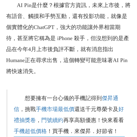
AI Pin是什麼？根據官方資訊，未來上市後，將
有語音、觸摸和手勢互動，還有投影功能，就像是
個實體化的ChatGPT，強大的功能讓外界相當期
待，甚至將它稱為是 iPhone 殺手，但沒想到的是產
品在今年4月上市後負評不斷，就有消息指出
Humane正在尋求出售，這個轉變可能意味著AI Pin
將快速消失。
想要擁有一台心儀的手機記得到
傑昇通
信
，挑戰
手機市場最低價
還送千元尊榮卡及
好
禮抽獎卷
，
門號續約
再享高額優惠！快來看看
手機超低價格
！買手機．來傑昇．好節省！