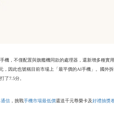
 8a輕旗艦手機，不僅配置與旗艦機同款的處理器，還新增多種
1萬多元，因此也號稱目前市場上「最平價的AI手機」。國外拆解團隊《P
打了7.5分。
昇通信
，挑戰
手機市場最低價
還送千元尊榮卡及
好禮抽獎
！