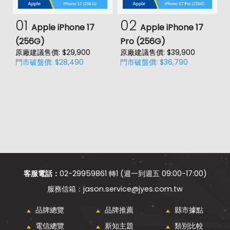
01
02
Apple iPhone 17
Apple iPhone 17
(256G)
Pro (256G)
(
原廠建議售價: $29,900
原廠建議售價: $39,900
門市破盤價: $28,490
門市破盤價: $36,790
價
原
門
客服電話：
02-29959861 轉1 (週一到週五 09:00-17:00)
jason.service@jyes.com.tw
品牌總覽
品牌推薦
縣市據點
電信總覽
新知主題
類別比較