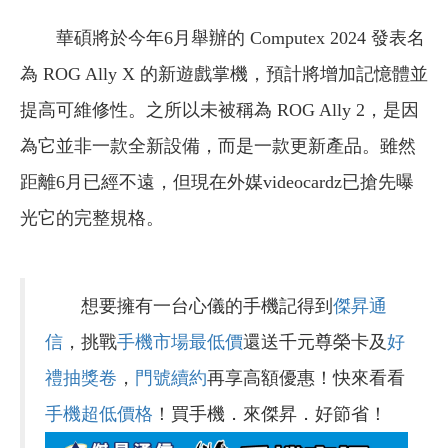
華碩將於今年6月舉辦的 Computex 2024 發表名
為 ROG Ally X 的新遊戲掌機，預計將增加記憶體並
提高可維修性。之所以未被稱為 ROG Ally 2，是因
為它並非一款全新設備，而是一款更新產品。雖然
距離6月已經不遠，但現在外媒videocardz已搶先曝
光它的完整規格。
想要擁有一台心儀的手機記得到
傑昇通
信
，挑戰
手機市場最低價
還送千元尊榮卡及
好
禮抽獎卷
，
門號續約
再享高額優惠！快來看看
手機超低價格
！買手機．來傑昇．好節省！