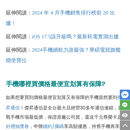
延伸閱讀：
2024 年 4 月手機銷售排行榜前 20 出
爐！
延伸閱讀：
iOS 17.5該升級嗎？最新耗電實測出爐
延伸閱讀：
2024手機續航力誰最強？華碩電競旗艦
穩坐寶位
手機哪裡買價格最便宜划算有保障?
如果想要買到價格最便宜划算又有保障的手機當然要到
傑
昇通信
！傑昇通信是全台最大且經營30多年通信連鎖，挑
戰手機市場最低價，保證原廠公司貨，還送千元尊榮卡及
好禮抽獎卷
，申辦
續約/攜碼
享高額優惠，持舊手機再享
高