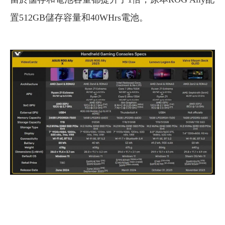
置512GB儲存容量和40WHrs電池。