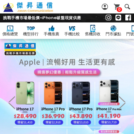
0
挑戰手機市場最低價~iPhone破盤現貨供應
價格總覽
機型排行
手機推薦
手機比較
舊機回收
門市據點
門號