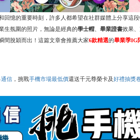
回憶的重要時刻，許多人都希望在社群媒體上分享這段
業生氛圍的照片，無論是經典的
學士帽
、
畢業證書
效果、
瞬間脫穎而出！這篇文章會推薦大家
6款精選
的
畢業季I
昇通信
，挑戰
手機市場最低價
還送千元尊榮卡及
好禮抽獎
！