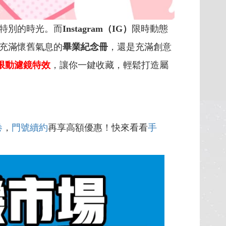
特別的時光。而
Instagram（IG）
限時動態
充滿懷舊氣息的
畢業紀念冊
，還是充滿創意
G限動濾鏡特效
，讓你一鍵收藏，輕鬆打造屬
卷
，
門號續約
再享高額優惠！快來看看
手