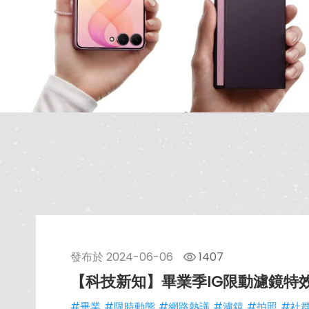
發布於
2024-06-06
1407
【科技新知】畢業季IG限動濾鏡特
#畢業
#限時動態
#網路熱議
#濾鏡
#拍照
#社