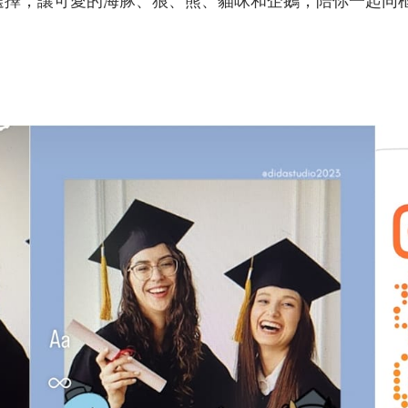
擇，讓可愛的海豚、狼、熊、貓咪和企鵝，陪你一起同框