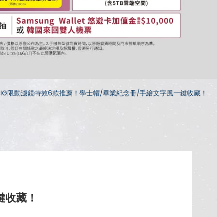
IG限動濾鏡特效6款推薦！學士帽/畢業紀念冊/手繪文字風一鍵收藏！
鍵收藏！