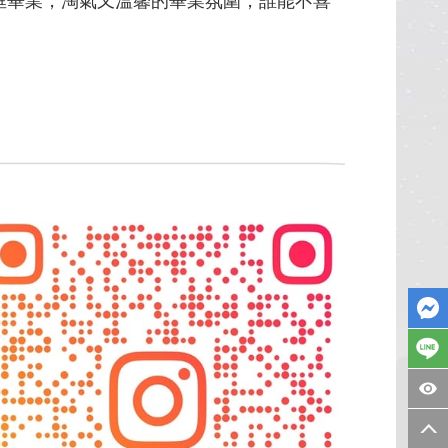
畢業，淘氣又溫馨的畢業氛圍，誰能不喜