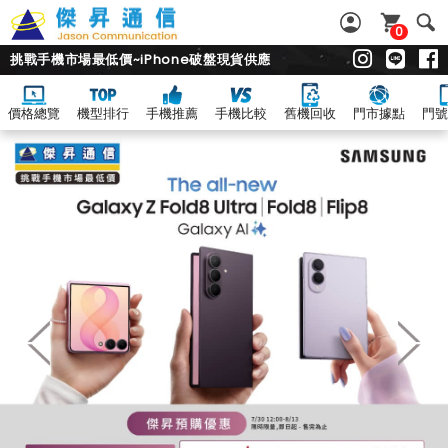
0
挑戰手機市場最低價~iPhone破盤現貨供應
價格總覽
機型排行
手機推薦
手機比較
舊機回收
門市據點
門號