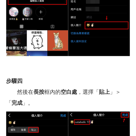
步驟四
然後在
長按
框內的
空白處
，選擇「
貼上
」＞
「
完成
」。