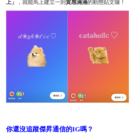
上」
，就能馬上建立一則
質感滿滿
的動態貼文囉！
你還沒追蹤傑昇通信的IG嗎？