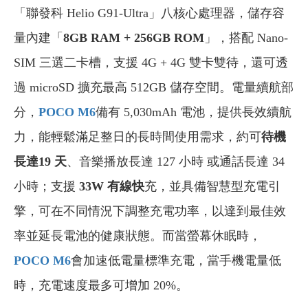
「聯發科 Helio G91-Ultra」八核心處理器，儲存容
量內建「
8GB RAM + 256GB ROM
」，搭配 Nano-
SIM 三選二卡槽，支援 4G + 4G 雙卡雙待，還可透
過 microSD 擴充最高 512GB 儲存空間。電量續航部
分，
POCO M6
備有 5,030mAh 電池，提供長效續航
力，能輕鬆滿足整日的長時間使用需求，約可
待機
長達19 天
、音樂播放長達 127 小時 或通話長達 34
小時；支援
33W 有線快
充，並具備智慧型充電引
擎，可在不同情況下調整充電功率，以達到最佳效
率並延長電池的健康狀態。而當螢幕休眠時，
POCO M6
會加速低電量標準充電，當手機電量低
時，充電速度最多可增加 20%。