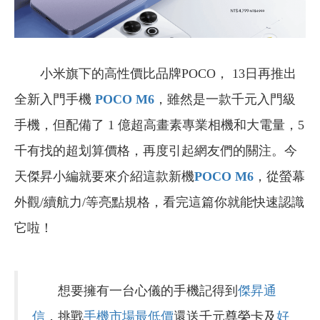
小米旗下的高性價比品牌POCO， 13日再推出
全新入門手機
POCO M6
，雖然是一款千元入門級
手機，但配備了 1 億超高畫素專業相機和大電量，5
千有找的超划算價格，再度引起網友們的關注。今
天傑昇小編就要來介紹這款新機
POCO M6
，從螢幕
外觀/續航力/等亮點規格，看完這篇你就能快速認識
它啦！
想要擁有一台心儀的手機記得到
傑昇通
信
，挑戰
手機市場最低價
還送千元尊榮卡及
好