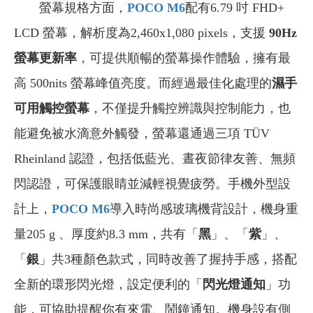
螢幕規格方面，
POCO M6
配有6.79 吋 FHD+
LCD 螢幕，解析度為2,460x1,080 pixels，支援
90Hz
螢幕更新率
，可提供順暢的螢幕操作體驗，擁有最
高 500nits 螢幕峰值亮度。而經過最佳化處理的
濕手
可用觸控螢幕
，不僅提升觸控辨識與控制能力，也
能避免被水滴意外觸發，螢幕還通過三項 TÜV
Rheinland 認證，包括低藍光、晝夜節律友善、無頻
閃認證，可保護眼睛並減輕視覺疲勞。手機外型設
計上，
POCO M6
導入時尚感玻璃機背設計，機身重
量205 g 、厚度約8.3 mm，共有「
黑
」、「
紫
」、
「
銀
」共3種顏色款式，同時改善了握持手感，搭配
全新的環形閃光燈，設定便利的「
閃光燈通知
」功
能，可協助提醒你有來電、鬧鐘通知。機身設有側