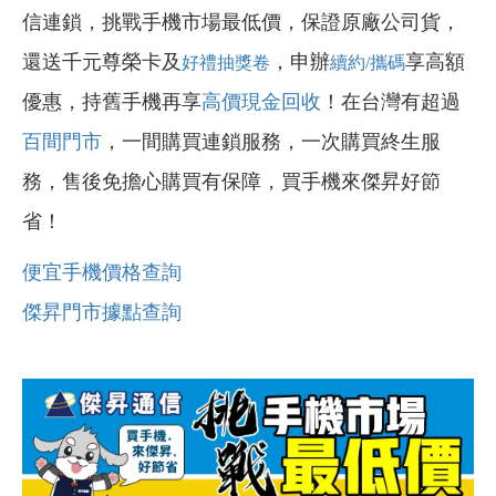
信連鎖，挑戰手機市場最低價，保證原廠公司貨，
還送千元尊榮卡及
，申辦
享高額
好禮抽獎卷
續約/攜碼
優惠，持舊手機再享
高價現金回收
！在台灣有超過
百間門市
，一間購買連鎖服務，一次購買終生服
務，售後免擔心購買有保障，買手機來傑昇好節
省！
便宜手機價格查詢
傑昇門市據點查詢