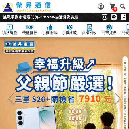
0
挑戰手機市場最低價~iPhone破盤現貨供應
價格總覽
機型排行
手機推薦
手機比較
舊機回收
門市據點
門號