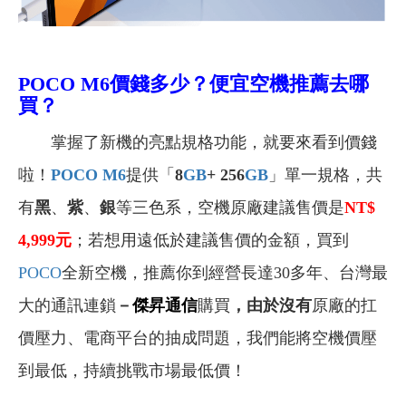
POCO M6
價錢多少？便宜空機推薦去哪
買？
掌握了新機的亮點規格功能，就要來看到價錢
啦！
POCO M6
提供「
8
GB
+ 256
GB
」單一規格，共
有
黑
、
紫
、
銀
等三色系，空機原廠建議售價是
NT$
4,999
元
；
若想用遠低於建議售價的金額，買到
POCO
全新空機，推薦你到經營長達30多年、台灣最
大的通訊連鎖
－
傑昇通信
購買
，由於沒有
原廠的扛
價壓力、電商平台的抽成問題，我們能將空機價壓
到最低，持續挑戰市場最低價！