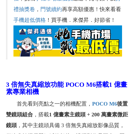
禮抽獎卷
，
門號續約
再享高額優惠！快來看看
手機超低價格
！買手機．來傑昇．好節省！
3
倍無失真縮放功能 POCO M6搭載1 億畫
素專業相機
首先看到亮點之一的相機配置，
POCO M6
後置
雙鏡頭組合
，搭載
1 億畫素主鏡頭 + 200 萬畫素微距
鏡頭
，其中主鏡頭具備 3 倍無失真縮放影像品質，