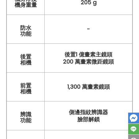
205 g
機身重量
防水
-
功能
後置1 億畫素主鏡頭
後置
200 萬畫素微距鏡頭
相機
前置
1,300 萬畫素鏡頭
相機
側邊指紋辨識器
辨識
臉部解鎖
功能