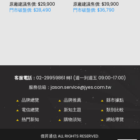
原廠建議售價: $29,900
原廠建議售價: $39,900
原
門市破盤價: $28,490
門市破盤價: $36,790
門
價
客服電話：
02-29959861 轉1 (週一到週五 09:00-17:00)
jason.service@jyes.com.tw
品牌總覽
品牌推薦
縣市據點
電信總覽
新知主題
類別比較
熱門新知
購物須知
網站導覽
傑昇通信 ALL RIGHTS RESERVED.