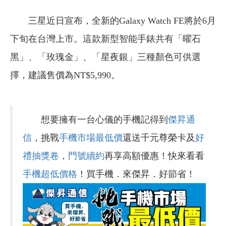
三星近日宣布，全新的Galaxy Watch FE將於6月
下旬在台灣上市。這款新型智能手錶共有「曜石
黑」、「玫瑰金」、「星夜銀」三種顏色可供選
擇，建議售價為NT$5,990。
想要擁有一台心儀的手機記得到
傑昇通
信
，挑戰
手機市場最低價
還送千元尊榮卡及
好
禮抽獎卷
，
門號續約
再享高額優惠！快來看看
手機超低價格
！買手機．來傑昇．好節省！