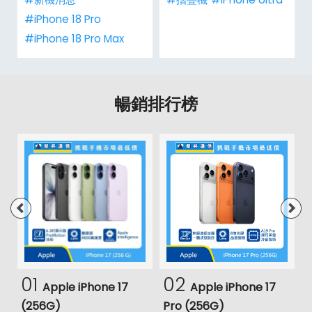
#iPhone 18 Pro
#iPhone 18 Pro Max
暢銷排行榜
01
02
Apple iPhone 17
Apple iPhone 17
(256G)
Pro (256G)
(