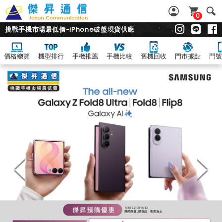
0
挑戰手機市場最低價~iPhone破盤現貨供應
價格總覽
機型排行
手機推薦
手機比較
舊機回收
門市據點
門號