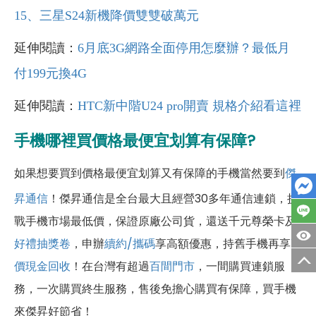
15、三星S24新機降價雙雙破萬元
延伸閱讀：
6月底3G網路全面停用怎麼辦？最低月
付199元換4G
延伸閱讀：
HTC新中階U24 pro開賣 規格介紹看這裡
手機哪裡買價格最便宜划算有保障?
如果想要買到價格最便宜划算又有保障的手機當然要到
傑
昇通信
！傑昇通信是全台最大且經營30多年通信連鎖，挑
戰手機市場最低價，保證原廠公司貨，還送千元尊榮卡及
好禮抽獎卷
，申辦
續約/攜碼
享高額優惠，持舊手機再享
高
價現金回收
！
在台灣有超過
百間門市
，一間購買連鎖服
務，一次購買終生服務，售後免擔心購買有保障，買手機
來傑昇好節省！