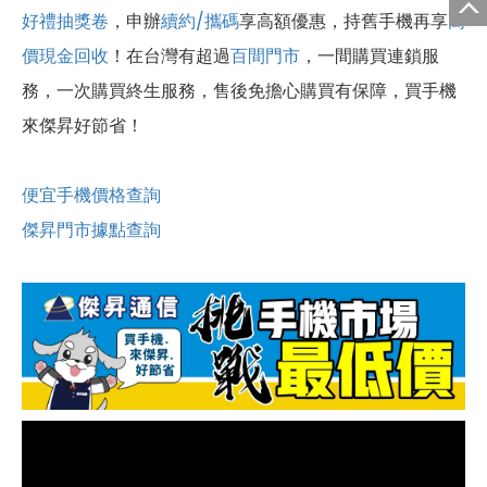
好禮抽獎卷
，申辦
續約/攜碼
享高額優惠，持舊手機再享
高
價現金回收
！
在台灣有超過
百間門市
，一間購買連鎖服
務，一次購買終生服務，售後免擔心購買有保障，買手機
來傑昇好節省！
便宜手機價格查詢
傑昇門市據點查詢