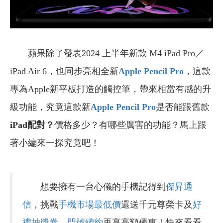
蘋果除了發表2024 上半年新款 M4 iPad Pro／
iPad Air 6，也同步亮相全新
Apple Pencil
Pro
，這款
專為Apple新平板打造的觸控筆，帶來相當有感的升
級功能，究竟這款新
Apple Pencil
Pro
是否能跟舊款
iPad配對？
價格多少？有哪些厲害的功能？馬上跟
著小編來一探究竟吧！
想要擁有一台心儀的手機記得到
傑昇通
信
，挑戰
手機市場最低價
還送千元尊榮卡及
好
禮抽獎卷
，
門號續約
再享高額優惠！快來看看