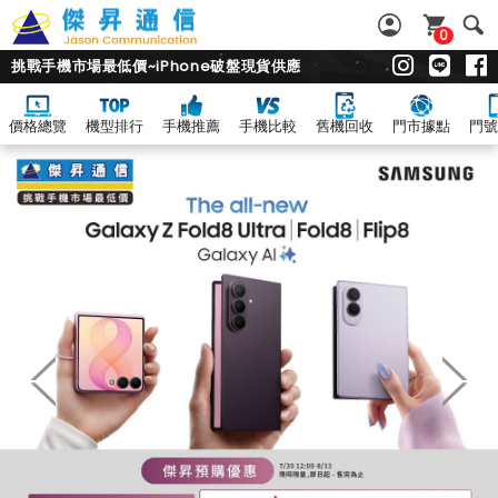
0
挑戰手機市場最低價~iPhone破盤現貨供應
價格總覽
機型排行
手機推薦
手機比較
舊機回收
門市據點
門號