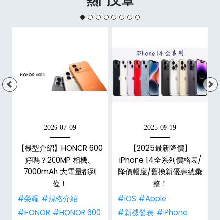
熱門文章
2026-07-09
2025-09-19
手
【機型介紹】HONOR 600
【2025最新降價】
h
好嗎？200MP 相機、
iPhone 14全系列價格表/
整
7000mAh 大電量都到
降價幅度/舊換新優惠總彙
位！
整！
#榮耀
#規格介紹
#iOS
#Apple
#HONOR
#HONOR 600
#新機發表
#iPhone