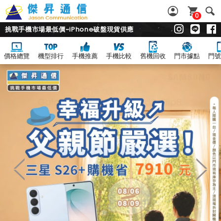
0
挑戰手機市場最低價~iPhone破盤現貨供應
價格總覽
機型排行
手機推薦
手機比較
舊機回收
門市據點
門號