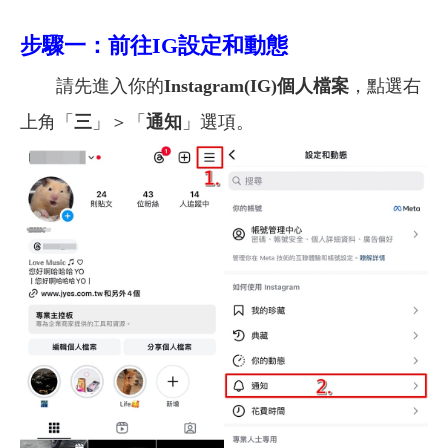
步驟一：前往IG設定和動態
請先進入你的
Instagram(IG)
個人檔案
，點選右
上角「
三
」＞「
通知
」選項。