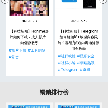
2026-01-14
2026-02-23
【科技新知】Hanime影
【科技新知】Telegram
戶
片如何下載？成人影片一
如何解鎖18+敏感內容限
鍵儲存教學
制？群組/頻道內容過濾停
用全教學
#影片下載
#工具網站
#社群軟體
#隱私安全
#影音
#社群小編
#網路熱議
#Telegram
#群組
暢銷排行榜