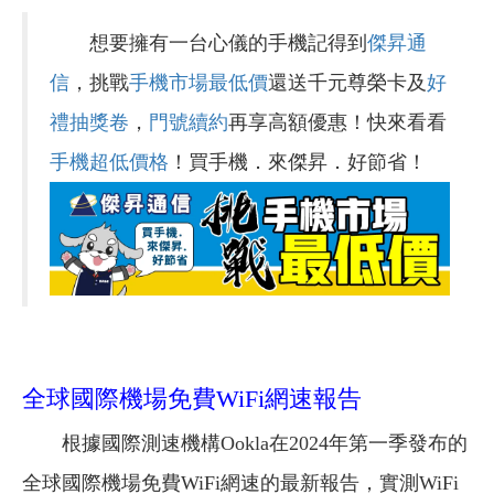
想要擁有一台心儀的手機記得到
傑昇通
信
，挑戰
手機市場最低價
還送千元尊榮卡及
好
禮抽獎卷
，
門號續約
再享高額優惠！快來看看
手機超低價格
！買手機．來傑昇．好節省！
全球國際機場免費WiFi網速報告
根據國際測速機構Ookla在2024年第一季發布的
全球國際機場免費WiFi網速的最新報告，實測WiFi