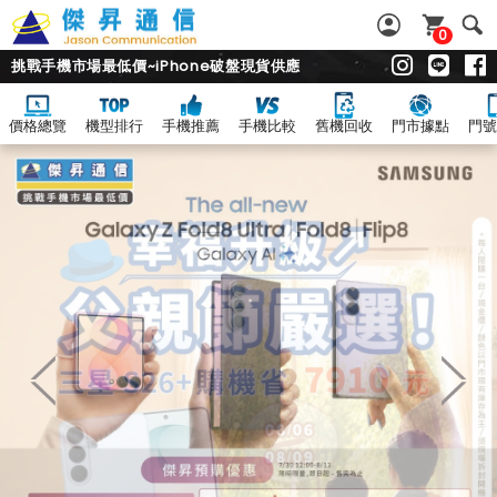
0
挑戰手機市場最低價~iPhone破盤現貨供應
價格總覽
機型排行
手機推薦
手機比較
舊機回收
門市據點
門號