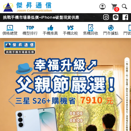
0
挑戰手機市場最低價~iPhone破盤現貨供應
價格總覽
機型排行
手機推薦
手機比較
舊機回收
門市據點
門號