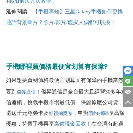
和6招解決方法教學！
延伸閱讀：
【手機專知】三星Galaxy手機如何更換
通話背景圖片？照片/影片/虛擬人偶都可以換！
手機哪裡買價格最便宜划算有保障?
如果想要買到價格最便宜划算又有保障的手機當然
要到
！傑昇通信是全台最大且經營30多年通
傑昇通信
信連鎖，挑戰手機市場最低價，保證原廠公司貨，
還送千元尊榮卡及
，申辦
享高額
好禮抽獎卷
續約/攜碼
優惠，持舊手機再享
高價現金回收
！在台灣有超過