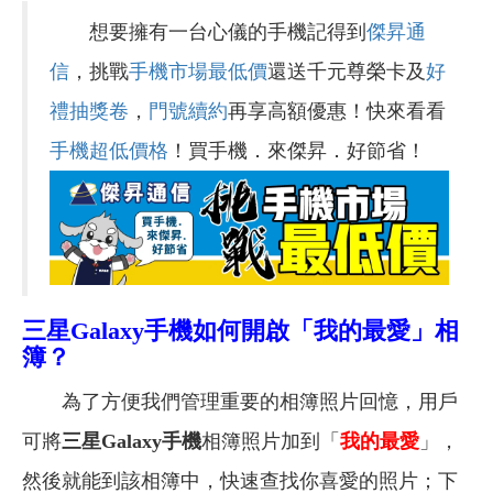
想要擁有一台心儀的手機記得到
傑昇通
信
，挑戰
手機市場最低價
還送千元尊榮卡及
好
禮抽獎卷
，
門號續約
再享高額優惠！快來看看
手機超低價格
！買手機．來傑昇．好節省！
三星Galaxy手機如何開啟「我的最愛」相
簿？
為了方便我們管理重要的相簿照片回憶，用戶
可將
三星Galaxy手機
相簿照片加到「
我的最愛
」，
然後就能到該相簿中，快速查找你喜愛的照片；下