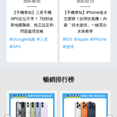
2026-08-05
2026-02-23
白
【手機專知】三星手機
【手機專知】iPhone進水
關
GPS定位不準？ 7招秒改
怎麼辦？勿用吹風機！內
整
善地圖飄移、校正設定和
建「排水捷徑」一鍵震出
問題處理攻略
水珠教學
#Google地圖
#三星
#iOS
#Apple
#iPhone
#GPS
#捷徑
暢銷排行榜