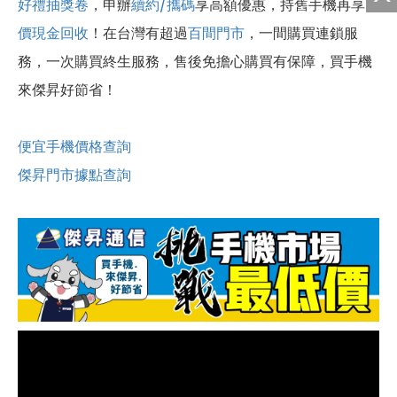
好禮抽獎卷
，申辦
續約/攜碼
享高額優惠，持舊手機再享
高
價現金回收
！
在台灣有超過
百間門市
，一間購買連鎖服
務，一次購買終生服務，售後免擔心購買有保障，買手機
來傑昇好節省！
便宜手機價格查詢
傑昇門市據點查詢