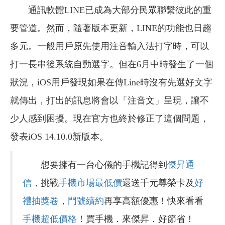
通訊軟體LINE已成為大部分民眾聯繫彼此的重
要管道。然而，隨著版本更新，LINE的功能也日趨
多元。一般用戶原先使用注音輸入法打字時，可以
打一長串後系統自動選字。但在6月中時發生了一個
狀況，iOS用戶發現如果在傳Line時沒有先選好文字
就傳出，打出的訊息將會以「注音文」呈現，讓不
少人感到困擾。現在官方也終於修正了這個問題，
發表iOS 14.10.0新版本。
想要擁有一台心儀的手機記得到
傑昇通
信
，挑戰
手機市場最低價
還送千元尊榮卡及
好
禮抽獎卷
，
門號續約
再享高額優惠！快來看看
手機超低價格
！買手機．來傑昇．好節省！