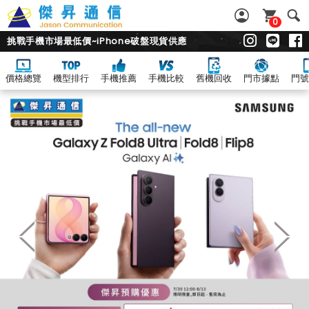
0
挑戰手機市場最低價~iPhone破盤現貨供應
價格總覽
機型排行
手機推薦
手機比較
舊機回收
門市據點
門號