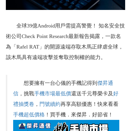
全球39億Android用戶需提高警覺！ 知名安全技
術公司Check Point Research最新報告揭露，一款名
為「Rafel RAT」的開源遠端存取木馬正肆虐全球，
該木馬具有遠端攻擊並奪取控制權的能力。
想要擁有一台心儀的手機記得到
傑昇通
信
，挑戰
手機市場最低價
還送千元尊榮卡及
好
禮抽獎卷
，
門號續約
再享高額優惠！快來看看
手機超低價格
！買手機．來傑昇．好節省！