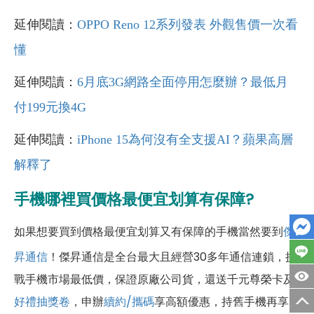
延伸閱讀：
OPPO Reno 12系列發表 外觀售價一次看
懂
延伸閱讀：
6月底3G網路全面停用怎麼辦？最低月
付199元換4G
延伸閱讀：
iPhone 15為何沒有全支援AI？蘋果高層
解釋了
手機哪裡買價格最便宜划算有保障?
如果想要買到價格最便宜划算又有保障的手機當然要到
傑
昇通信
！傑昇通信是全台最大且經營30多年通信連鎖，挑
戰手機市場最低價，保證原廠公司貨，還送千元尊榮卡及
好禮抽獎卷
，申辦
續約/攜碼
享高額優惠，持舊手機再享
高