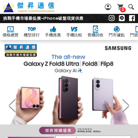
0
挑戰手機市場最低價~iPhone破盤現貨供應
價格總覽
機型排行
手機推薦
手機比較
舊機回收
門市據點
門號