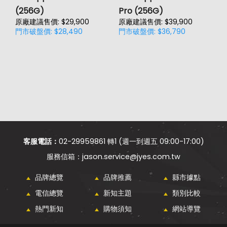
(256G)
Pro (256G)
(
原廠建議售價: $29,900
原廠建議售價: $39,900
原
門市破盤價: $28,490
門市破盤價: $36,790
門
客服電話：
02-29959861 轉1 (週一到週五 09:00-17:00)
jason.service@jyes.com.tw
品牌總覽
品牌推薦
縣市據點
電信總覽
新知主題
類別比較
熱門新知
購物須知
網站導覽