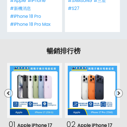
#Apple
#iPhone
#SAMSUNG
#三星
#新機消息
#S27
#iPhone 18 Pro
#iPhone 18 Pro Max
暢銷排行榜
01
02
Apple iPhone 17
Apple iPhone 17