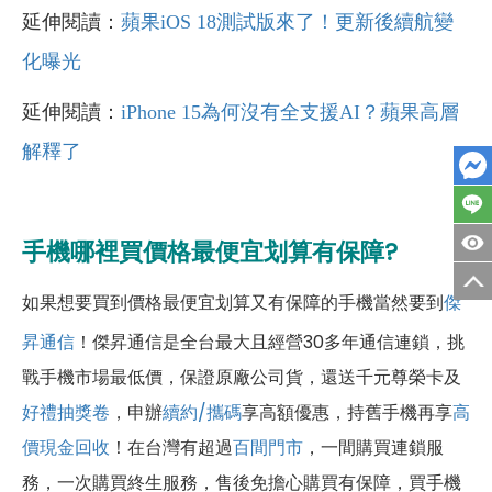
延伸閱讀：
蘋果iOS 18測試版來了！更新後續航變
化曝光
延伸閱讀：
iPhone 15為何沒有全支援AI？蘋果高層
解釋了
手機哪裡買價格最便宜划算有保障?
如果想要買到價格最便宜划算又有保障的手機當然要到
傑
昇通信
！傑昇通信是全台最大且經營30多年通信連鎖，挑
戰手機市場最低價，保證原廠公司貨，還送千元尊榮卡及
好禮抽獎卷
，申辦
續約/攜碼
享高額優惠，持舊手機再享
高
價現金回收
！
在台灣有超過
百間門市
，一間購買連鎖服
務，一次購買終生服務，售後免擔心購買有保障，買手機