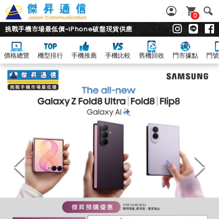
0
挑戰手機市場最低價~iPhone破盤現貨供應
價格總覽
機型排行
手機推薦
手機比較
舊機回收
門市據點
門號